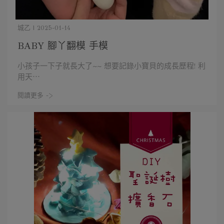
城乙 | 2025-01-14
BABY 腳丫翻模 手模
小孩子一下子就長大了~~ 想要記錄小寶貝的成長歷程! 利
用天⋯
閱讀更多 ->