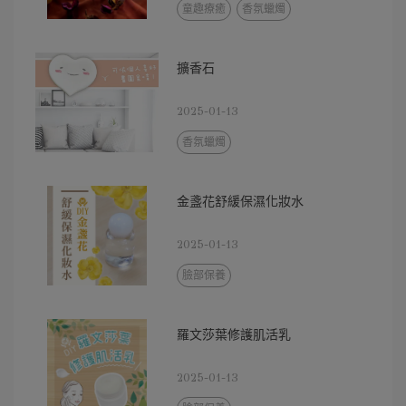
童趣療癒
香氛蠟燭
擴香石
2025-01-13
香氛蠟燭
金盞花舒緩保濕化妝水
2025-01-13
臉部保養
羅文莎葉修護肌活乳
2025-01-13