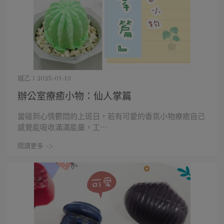
城乙 | 2025-01-13
辦公室療癒小物：仙人掌篇
當碰到心情鬱悶的上班日，若有可愛的香氛小物療癒自己
感覺能吸收滿滿能量，工⋯
閱讀更多 ->