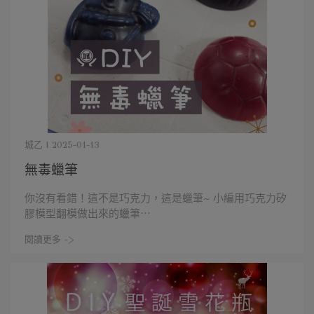
城乙 | 2025-01-13
無毒蠟筆
你沒有看錯！這不是巧克力，這是蠟筆~ 小編用巧克力矽
膠模型翻模做出來的蠟筆⋯
閱讀更多 ->