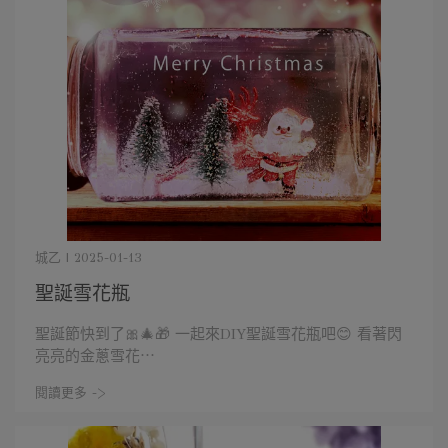
城乙 | 2025-01-13
聖誕雪花瓶
聖誕節快到了🎀🎄🎁 一起來DIY聖誕雪花瓶吧😊 看著閃
亮亮的金蔥雪花⋯
閱讀更多 ->