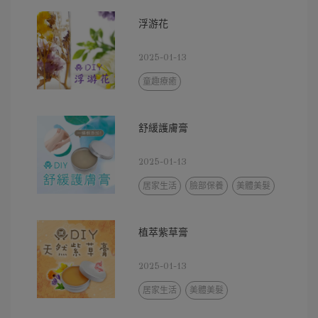
浮游花
2025-01-13
童趣療癒
舒緩護膚膏
2025-01-13
居家生活
臉部保養
美體美髮
植萃紫草膏
2025-01-13
居家生活
美體美髮