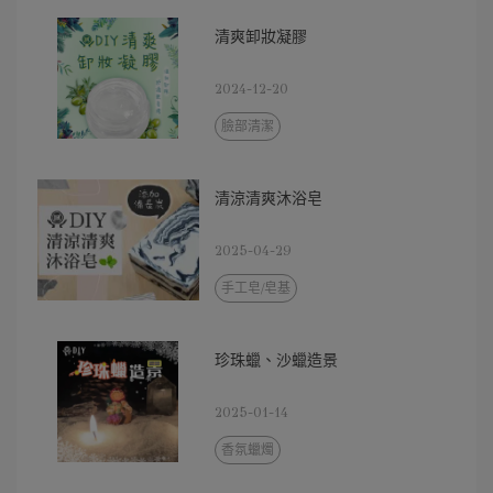
清爽卸妝凝膠
2024-12-20
臉部清潔
清涼清爽沐浴皂
2025-04-29
手工皂/皂基
珍珠蠟、沙蠟造景
2025-01-14
香氛蠟燭