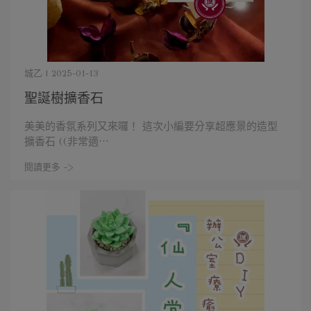
城乙 | 2025-01-13
聖誕樹擴香石
美美的香氛系列又來囉！ 這次小編要分享超應景的造型
擴香石 ((非常適⋯
閱讀更多 ->