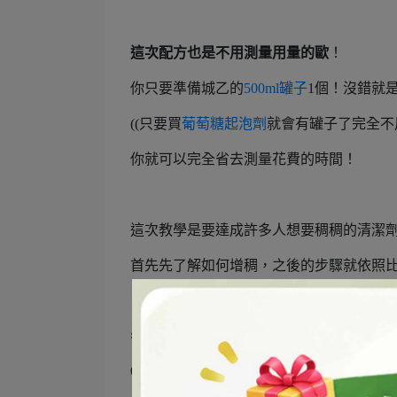
這次配方也是不用測量用量的歐
！
你只要準備城乙的
500ml罐子
1個！沒錯就是
((只要買
葡萄糖起泡劑
就會有罐子了完全不
你就可以完全省去測量花費的時間！
這次教學是要達成許多人想要稠稠的清潔
首先先了解如何增稠，之後的步驟就依照
✱果皮洗碗精增稠步驟✱
⓵
全效清潔用品增稠劑
+ 配方中第二階段