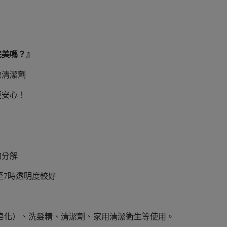
完美嗎？』
做清潔劑
更安心！
物分解
至7時透明度較好
皂化）、洗髮精、清潔劑、家用清潔衛生等使用。