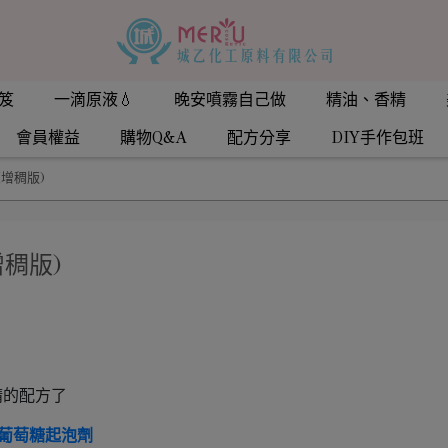
笈
一滴原液💧
晚安噴霧自己做
精油、香精
會員權益
購物Q&A
配方分享
DIY手作包班
增稠版)
稠版)
精的配方了
葡萄糖起泡劑