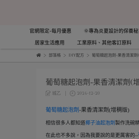
官網限定-每月優惠
🌞專為炎夏設計的保養秘
居家生活應用
工業原料、其他客訂原料
部落格
DIY配方
葡萄糖起泡劑-果香清潔劑(
葡萄糖起泡劑-果香清潔劑(增
城乙
2024-12-20
葡萄糖起泡劑
-果香清潔劑(增稠版)
相信很多人都知道
椰子油起泡劑
製作洗碗
在此也不多說，因為我要說的是更厲害的--