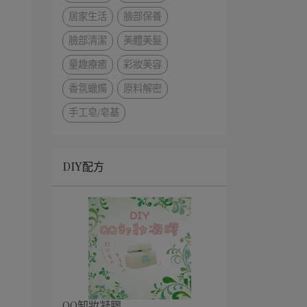
居家生活
臉部保養
臉部清潔
美體美髮
童趣療癒
彩妝美容
香氛蠟燭
原料解密
手工皂/皂基
DIY配方
QQ卸妝凝膠