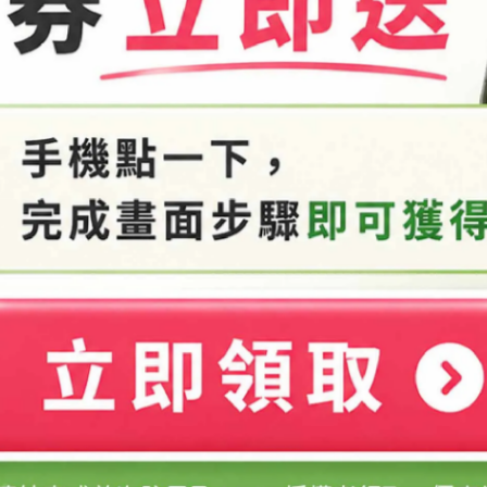
到70度以上才能溶解，當有熱度不會有稠度，冷卻時才會顯現出稠