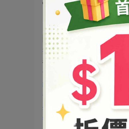
⓶
加熱溶開，確認溶開後再加入剩餘的
水
待降溫後再加入第一階段的萃取精油即
城乙500ml罐子
-------- 乙個
柳丁皮 ----------------- 約6顆 (柚子皮約4顆)
75%酒精
--------------- 適量
蒸餾水
------------------ 6分瓶
甘油
-------------------- 0.5分瓶
全效清潔用品增稠劑
---- 1瓶蓋
葡萄糖起泡劑
----------- 1分瓶