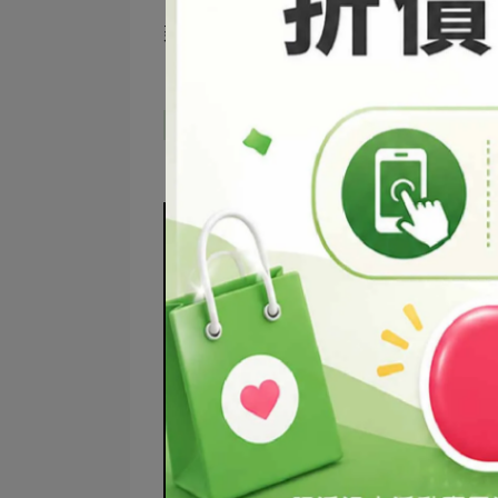
※
全效清潔用品增稠劑
：
建議用量：2~5% 屬顆粒狀，需要加熱