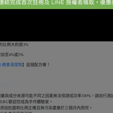
的比例大約是3%
加至4%或5%
-橙香清潔劑
】這個配方喔！
量與成分來源可能不同之因素無法保證成功率100%，請自行測
ERU歡迎您成為手作體驗家。
若添加抗菌劑比例正確且無污染盡量於三個月內用完。