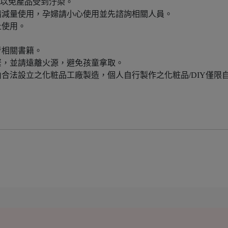
，以免產品受到汙染。
請減量使用，孕婦請小心使用並先諮詢相關人員。
止使用。
考相關書籍。
緊，並請遠離火源，避免孩童拿取。
合法設立之化粧品工廠製造，個人自行製作之化粧品/DIY僅限