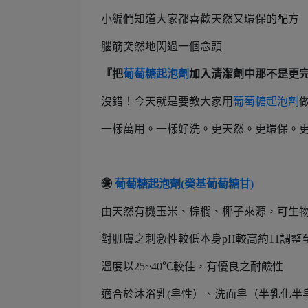
小編們知道大家都喜歡天然又環保的配方
腦筋突然地閃過一個念頭
『把
葡萄糖起泡劑
加入清潔劑中那不是更
沒錯！今天就是要教大家用
葡萄糖起泡劑
一樣萬用。一樣好洗。更天然。更環保。
㊝
葡萄糖起泡劑(癸基葡萄糖甘)
由天然有機玉米、棕櫚、椰子來源，可生
對肌膚之刺激性較低本身pH較高約11調整
溫度以25~40℃較佳，有優良之耐鹼性
適合於沐浴乳(皂性）、洗面皂（半乳化半