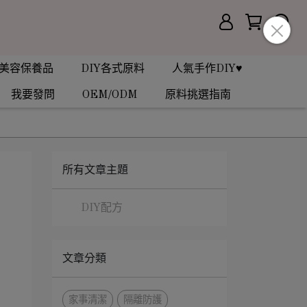
美容保養品
DIY各式原料
人氣手作DIY♥
我要發問
OEM/ODM
原料挑選指南
所有文章主題
DIY配方
文章分類
家事清潔
隔離防護