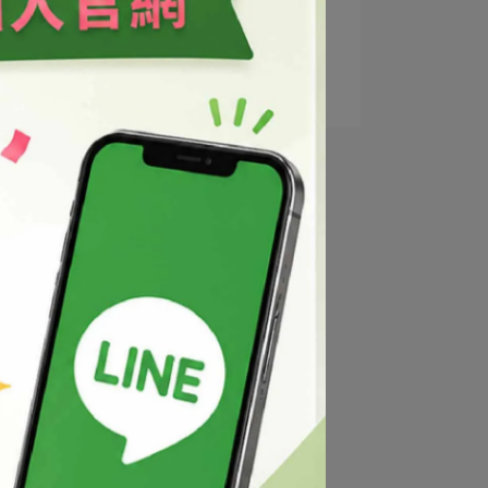
3
清爽卸妝水
4
溫和眼部卸妝液
5
卸妝乳液