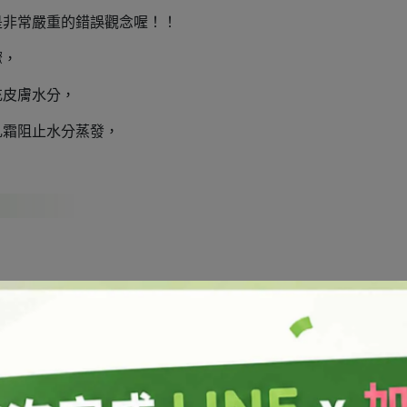
是非常嚴重的錯誤觀念喔！！
驟，
充皮膚水分，
乳霜阻止水分蒸發，