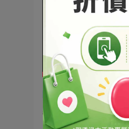
※此配方僅提供參考，因各種製作環境、用
穩定度，如可自行負擔製作失敗之可能，M
※DIY產品均建議儘早用完以免變質。※
※建議裝填DIY產品前先消毒裝填的瓶罐