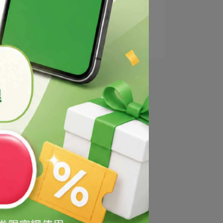
3
清爽卸妝水
4
溫和眼部卸妝液
5
卸妝乳液
試