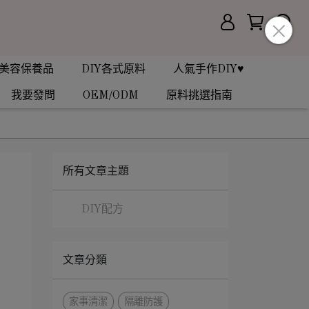
美容保養品
DIY各式原料
人氣手作DIY♥
我要發問
OEM/ODM
原料挑選指南
所有文章主題
DIY配方
文章分類
家事清潔
隔離防護