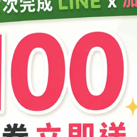
杯攪拌均勻