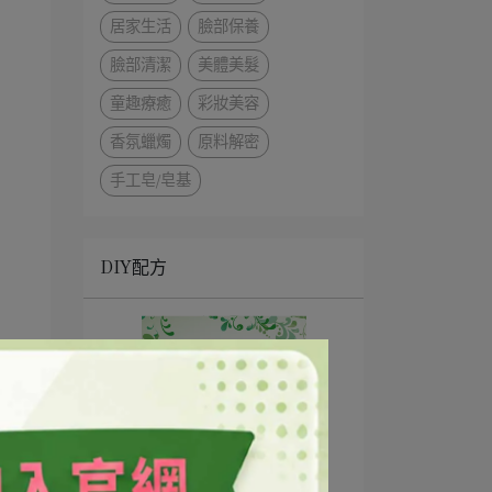
居家生活
臉部保養
臉部清潔
美體美髮
童趣療癒
彩妝美容
香氛蠟燭
原料解密
手工皂/皂基
DIY配方
QQ卸妝凝膠