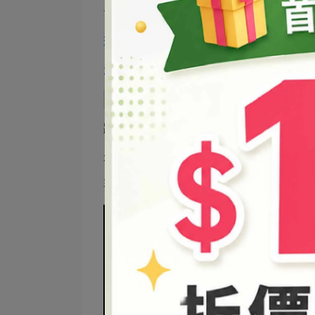
甘油
--------------------5g
玻尿酸原液
------------10g
液態奈米銀
-------------3g
將(A燒杯)、(B燒杯)材料各自依序加入燒
最後在將(A)+(B) 攪拌均勻就完成囉
乳液、乳霜的作用是鎖水、保水