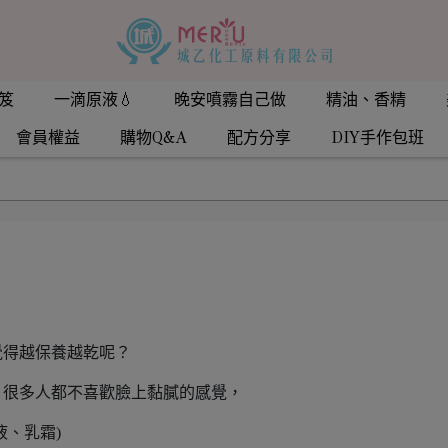
笈
一滴原液💧
晚安噴霧自己做
精油、香精
會員權益
購物Q&A
配方分享
DIY手作包班
覺得越保養越乾呢？
，很多人都不喜歡臉上黏膩的感覺，
液、乳霜)