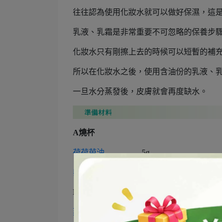
往往認為使用化妝水就可以做好保濕，這
乳液、乳霜是非常重要不可忽略的保養步
化妝水只有剛擦上去的時候可以短暫的補
所以在化妝水之後，使用含油份的乳液、
一旦水分蒸發後，皮膚就會再度缺水。
A燒杯
荷荷芭油
---------------5g
卵磷脂乳化劑粉
-----------2g
B燒杯
蒸餾水
-----------------75g