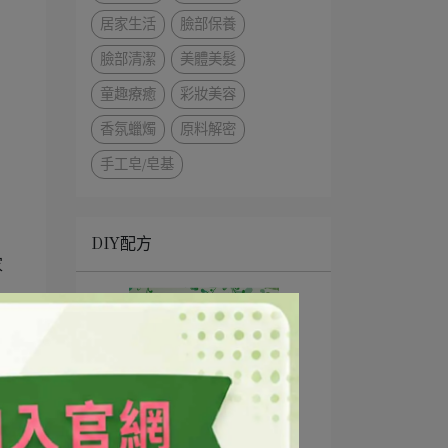
居家生活
臉部保養
臉部清潔
美體美髮
童趣療癒
彩妝美容
香氛蠟燭
原料解密
手工皂/皂基
DIY配方
家
QQ卸妝凝膠