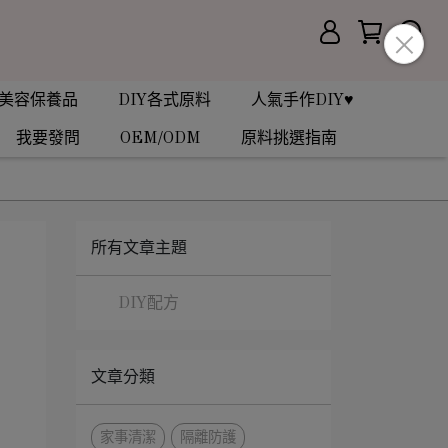
美容保養品
DIY各式原料
人氣手作DIY♥
我要發問
OEM/ODM
原料挑選指南
所有文章主題
DIY配方
文章分類
家事清潔
隔離防護