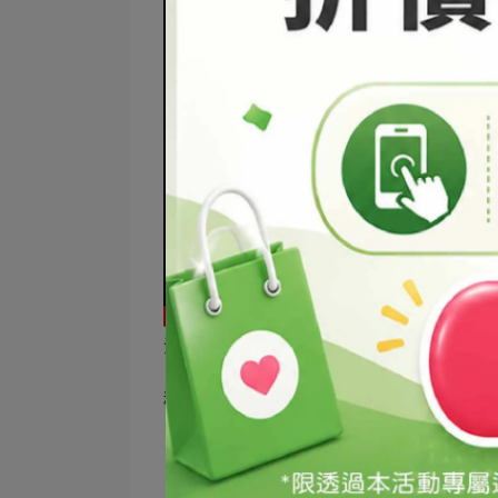
注意事項
※此配方僅提供參考，因各種製作環境、用
穩定度，如可自行負擔製作失敗之可能，M
※DIY產品均建議儘早用完以免變質。※
※建議裝填DIY產品前先消毒裝填的瓶罐
※配方中若有添加精油，兒童與敏感肌膚