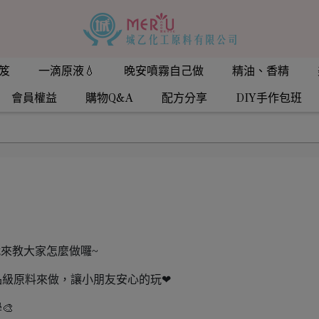
笈
一滴原液💧
晚安噴霧自己做
精油、香精
會員權益
購物Q&A
配方分享
DIY手作包班
就來教大家怎麼做囉~
品級原料來做，讓小朋友安心的玩❤
🎨