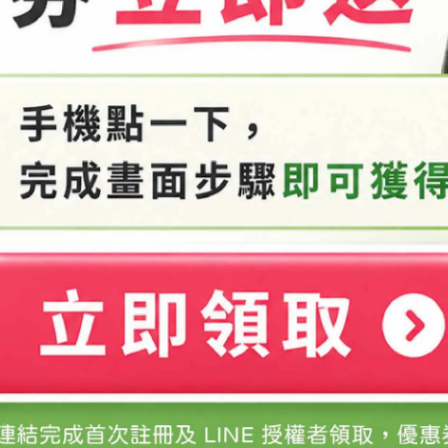
量與成分來源可能不同之因素無法保證成功率100%，請自行測
ERU歡迎您成為手作體驗家。
若添加抗菌劑比例正確且無污染盡量於三個月內用完。
，以免產品受到汙染。
請減量使用，孕婦請小心使用並先諮詢相關人員。