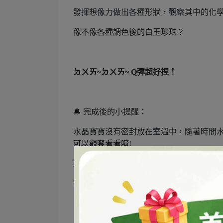
發揮想像力做出各種形狀，觀察其中的化
像不像各種調色後的白玉珍珠？
ㄉㄨㄞ~ㄉㄨㄞ~ Q彈超好捏！
🔔 完成後的小提醒：
水晶寶寶沒有密封放在室溫中，隨著時間
可以觀察看看唷!
趕快準備材料一起玩科學吧~
✨
【DIY自然科學之水晶寶寶】
準備材料