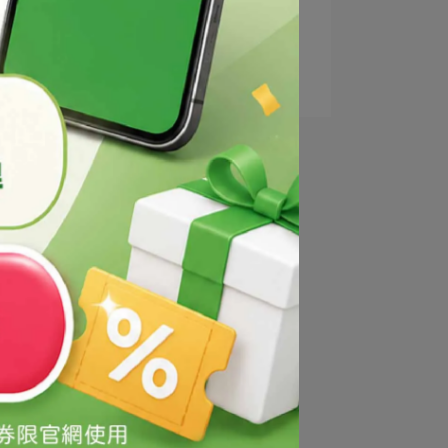
3
清爽卸妝水
4
溫和眼部卸妝液
5
卸妝乳液
試