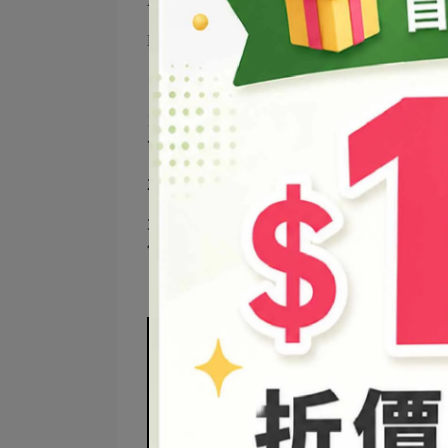
A：
乳酸鈣
5g、
蒸餾水
100g (依照模型
B：
海藻酸鈉
2g、
蒸餾水
100g 、
食用色粉
DIY步驟
1. 將
海藻酸鈉
分次加入
蒸餾水
中攪拌均勻
色液備用。(
食用色粉
的用量一點點顏色就很
2. 把
乳酸鈣
倒入
蒸餾水
中，邊倒邊攪拌直
3. 將
海藻酸鈉
色液用
滴管
滴入
乳酸鈣
水溶
使用造形模具做大顆的水晶寶寶)
🔔 除了
滴管
以外，還可以使用
眼藥水瓶
或