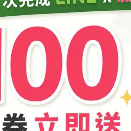
大小可調整須浸泡用量)
(適量)
，直到呈透明稠狀，就可以分杯加入
食用色粉
調色，完成
海藻酸
深了)
到變透明，完成
乳酸鈣
水溶液。
液中，產生一顆顆的水晶寶寶，靜置一段時間即可撈起完成。(可
造形小模具
等!