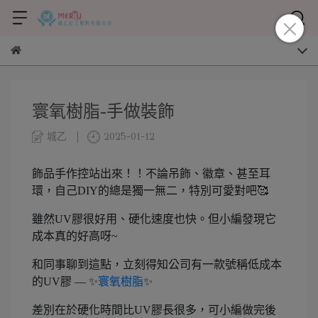
寰氧樹脂-手做裝飾
城乙
2025-01-12
飾品手作控站出來！！不論吊飾、徽章、甚至耳
環，自己DIY的總是獨一無二，特別可愛對吧🥰
雖然UV膠很好用、硬化速度也快。但小編發現它
成本真的好高呀~
和同事聊到這點，立刻得知公司有一款號稱低成本
的UV膠 — ✨
寰氧樹脂
✨
差別在於硬化時間比UV膠長很多，可小編做完後