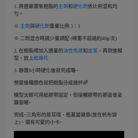
1. 將適量寰氧樹脂的
主劑
和
硬化劑
依比例混和均
勻。
※
主劑
與
硬化劑
重量比例 3：1
※ 二劑混合時請少量調配 (總重不超過約40g/次)
2. 在樹脂裡加入適量的
油性色液
和
金蔥
，再倒進模
型，放上
乾燥花
3. 靜置8小時硬化後就完成囉~
想要幾種顏色就把樹脂分成幾杯🌈
模型太輕可用紙膠帶固定，但接觸膠帶的那面會呈
霧面喔~
完成~三角形的是耳環、瓶蓋當徽章(放在帆布袋
上)、還有可愛的小卡~