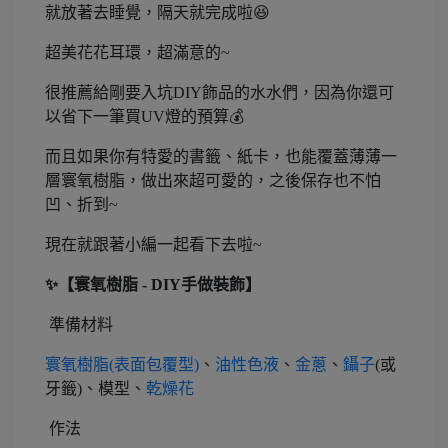
就放著去睡覺，隔天就完成啦😆
超美花花耳環，超滿意的~
很推薦給剛要入坑DIY飾品的水水們，因為你還可
以省下一筆買UV燈的預算💰
而且如果你有特愛的書籤、紙卡，也能覆蓋薄薄一
層寰氧樹脂，做出來超可愛的，之後保存也不怕
凹、折到~
現在就跟著小編一起看下去啦~
✨【寰氧樹脂 - DIY手做裝飾】
準備材料
寰氧樹脂(表面包覆型)
、
油性色液
、
金蔥
、
鑷子
(或
牙籤)、模型、
乾燥花
作法