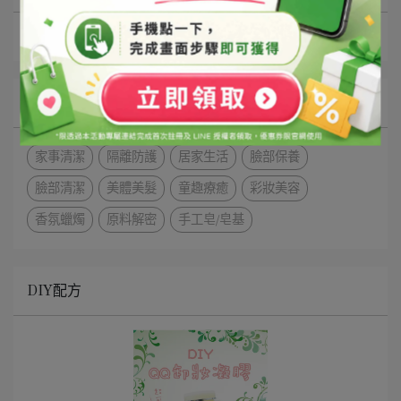
DIY配方
文章分類
家事清潔
隔離防護
居家生活
臉部保養
臉部清潔
美體美髮
童趣療癒
彩妝美容
香氛蠟燭
原料解密
手工皂/皂基
DIY配方