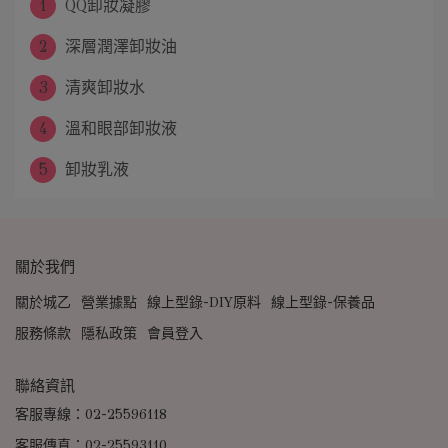
1
QQ卸妝凝膠
2
深層潤澤卸妝油
3
清爽卸妝水
4
溫和眼部卸妝液
5
卸妝乳液
關於我們
關於城乙
營業據點
線上型錄-DIY原料
線上型錄-保養品
服務條款
隱私政策
會員登入
聯絡資訊
客服專線：02-25596118
客服傳真：02-25593110