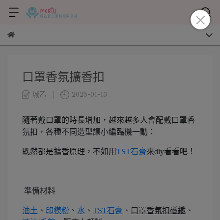
口罩香氛擴香扣
城乙
2025-01-13
隨著戴口罩的時長增加，越來越多人會配戴口罩香
氛扣，各種不同造型讓小編臨機一動：
既然都是擴香原理，不如用
TST石膏
來diy看看吧！
準備材料
油土
、
印模粉
、
水
、
TST石膏
、
口罩香氛扣磁鐵
、