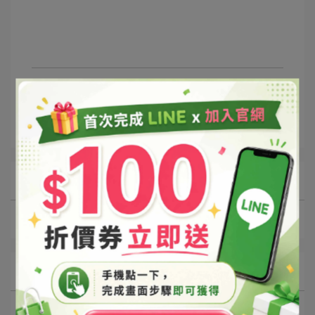
文章分類
居家生活
香氛蠟燭
所有文章主題
DIY配方
文章分類
家事清潔
隔離防護
居家生活
臉部保養