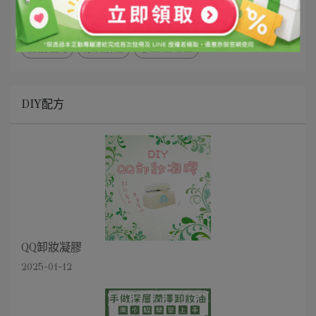
臉部清潔
美體美髮
童趣療癒
彩妝美容
香氛蠟燭
原料解密
手工皂/皂基
DIY配方
QQ卸妝凝膠
2025-01-12