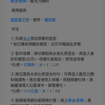
精油
/
香精
、壓克力顏料
使用器具
精密電子秤
、紙杯、
攪拌棒
作法
① 先將
油土
捏出想要的造型
* 如已備有想翻的模型、公仔可略過此步驟
② 製作母模：將印模粉和水依比例混合，再放入做
好的模型(公仔)，待硬化後取出，即完成母模
*比例 =
印模粉
：
水
= 1：1.25
③ 將石膏與水依比例混合均勻，可再混入壓克力顏
料做調色。將石膏液倒入母模，待稍微硬化時，將
磁鐵淺埋入石膏液中，靜置硬化。
*比例 =
TST石膏
：
水
= 1：0.8
④ 脫模後用磨砂紙稍微打磨，滴上
精油
/
香精
，再