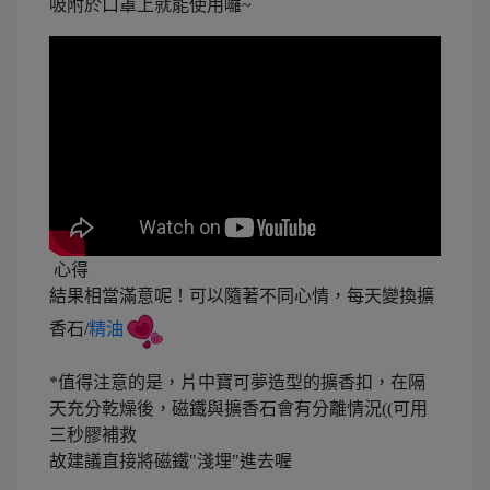
吸附於口罩上就能使用囉~
心得
結果相當滿意呢！可以隨著不同心情，每天變換擴
香石/
精油
*值得注意的是，片中寶可夢造型的擴香扣，在隔
天充分乾燥後，磁鐵與擴香石會有分離情況((可用
三秒膠補救
故建議直接將磁鐵"淺埋"進去喔