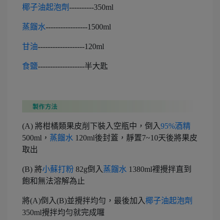
椰子油起泡劑
----------350ml
蒸餾水
-----------------1500ml
甘油
-------------------120ml
食鹽
-------------------半大匙
(A) 將柑橘類果皮削下裝入空瓶中，倒入
95%酒精
500ml，
蒸餾水
120ml後封蓋，靜置7~10天後將果皮
取出
(B) 將
小蘇打粉
82g倒入
蒸餾水
1380ml裡攪拌直到
飽和無法溶解為止
將(A)倒入(B)並攪拌均勻，最後加入
椰子油起泡劑
350ml攪拌均勻就完成囉