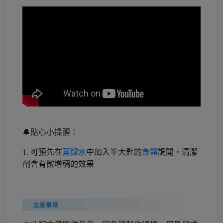
🔔貼心小提醒：
1. 可預先在
蒸餾水
中加入半大匙的
食鹽
調開，清潔
劑會有微增稠的效果