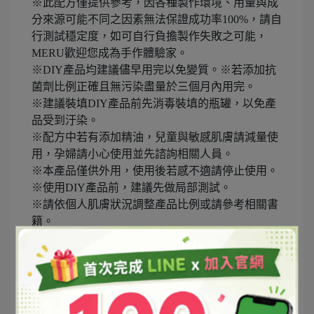
※此配方僅提供參考，因各種製作環境、用量與成
分來源可能不同之因素無法保證成功率100%，請自
行測試穩定度，如可自行負擔製作失敗之可能，
MERU歡迎您成為手作體驗家。
※DIY產品均建議儘早用完以免變質。※若添加抗
菌劑比例正確且無污染盡量於三個月內用完。
※建議裝填DIY產品前先消毒裝填的瓶罐，以免產
品受到汙染。
※配方中若有添加精油，兒童與敏感肌膚請減量使
用，孕婦請小心使用並先諮詢相關人員。
※本產品僅供外用，使用後若感不適請停止使用。
※使用DIY產品前，建議先做局部測試。
※請依個人肌膚狀況調整產品比例或請參考相關書
籍。
※請避光保存於陰涼處，保持瓶蓋確實關緊，並請
遠離火源，避免孩童拿取。
※依化粧品衛生管理條例規定，化粧品應由合法設
立之化粧品工廠製造，個人自行製作之化粧品/DIY
僅限自用，不得售予他人，以免觸法。