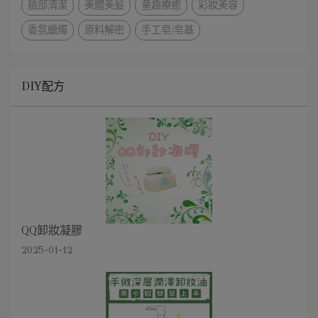
臉部清潔
美體美髮
童趣療癒
彩妝美容
香氛蠟燭
原料解密
手工皂/皂基
DIY配方
QQ卸妝凝膠
2025-01-12