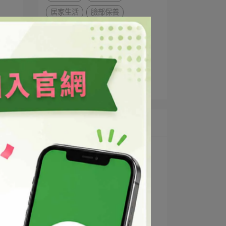
居家生活
臉部保養
臉部清潔
美體美髮
童趣療癒
彩妝美容
香氛蠟燭
原料解密
手工皂/皂基
DIY配方
QQ卸妝凝膠