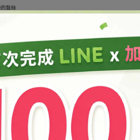
燥的髮絲
物油和精油的髮蠟滋潤、修護你的秀髮吧✨
哥堅果油
39g
木精油
1.5g、
12ml鋁製油膏罐
2個