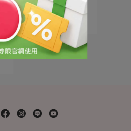
3
清爽卸妝水
4
溫和眼部卸妝液
5
卸妝乳液