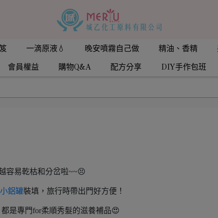
笈
一滴原液💧
晚安噴霧自己做
精油、香精
會員權益
購物Q&A
配方分享
DIY手作包班
越容易乾枯和分岔啦~~😣
小鋁罐
裝填，旅行時帶出門好方便！
，都是專門for柔順秀髮的滋養補品😍