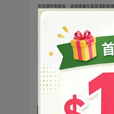
洗完頭吹乾髮後，塗抹適量在髮尾或較乾
不用沖洗，一邊睡覺、一邊讓充滿天然植
✨
【DIY 秀髮修護髮蠟】
準備材料
A區 ：
堪地利蠟
16g、
山茶花油
40g、
摩洛
B區 ：
維他命E
2g、
玫瑰草精油
1.5g、
花梨
1. 將A區材料邊加熱熔解，邊攪拌均勻
2. 將B區材料依序加入，攪拌均勻
3. 倒入
鋁製油膏罐
中，靜至硬化就完成囉~