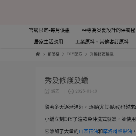
官網限定-每月優惠
🌞專為炎夏設計的保養秘
居家生活應用
工業原料、其他客訂原料
部落格
DIY配方
秀髮修護髮蠟
秀髮修護髮蠟
城乙
2025-01-10
隨著冬天逐漸逼近，頭髮(尤其髮尾)也越來
小編立刻DIY了這款免沖洗式髮蠟，並使用
它添加了大量的
山茶花油
和
摩洛哥堅果油