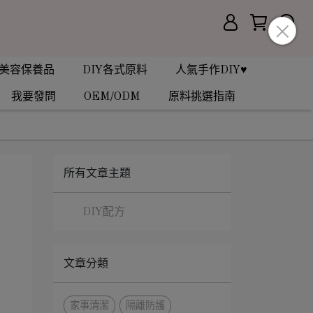
美容保養品
DIY各式原料
人氣手作DIY♥
我要發問
OEM/ODM
原料挑選指南
所有文章主題
DIY配方
文章分類
家事清潔
隔離防護