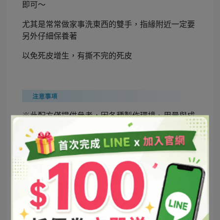
即可～
尤其是常常做家事洗東西的雙手，指緣附近一定要
另外仔細保養著
以免死皮增生，有撕不完的死皮
※此配方僅提供參考，因各種製作環境、用量與成
分來源可能不同之因素無法保證成功率100%，請自
行測試穩定度，如可自行負擔製作失敗之可能，
MERU歡迎您成為手作體驗家。
※DIY產品均建議儘早用完以免變質。※若添加抗
菌劑比例正確且無污染盡量於三個月內用完。
※建議裝填DIY產品前先消毒裝填的瓶罐，以免產
品受到汙染。
※配方中若有添加精油，兒童與敏感肌膚請減量使