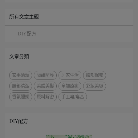
所有文章主題
DIY配方
文章分類
家事清潔
隔離防護
居家生活
臉部保養
臉部清潔
美體美髮
童趣療癒
彩妝美容
香氛蠟燭
原料解密
手工皂/皂基
DIY配方