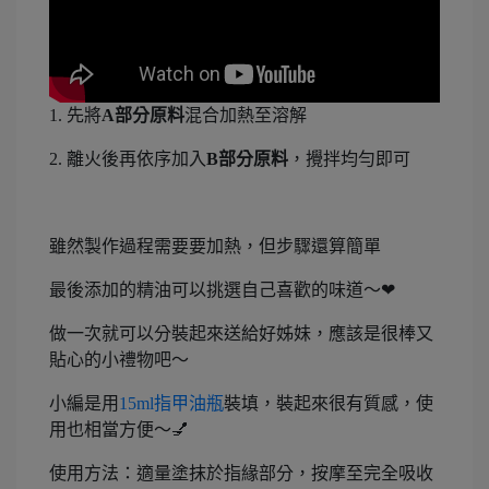
1. 先將
A部分原料
混合加熱至溶解
2. 離火後再依序加入
B部分原料
，攪拌均勻即可
雖然製作過程需要要加熱，但步驟還算簡單
最後添加的精油可以挑選自己喜歡的味道～❤
做一次就可以分裝起來送給好姊妹，應該是很棒又
貼心的小禮物吧～
小編是用
15ml指甲油瓶
裝填，裝起來很有質感，使
用也相當方便～💅
使用方法：適量塗抹於指緣部分，按摩至完全吸收