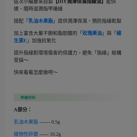
這次小編要來自製
【DIY潤澤保濕指緣油】
能快
速、隨時滋潤指甲邊緣
搭配「
乳油木果脂
」提供潤澤保濕、預防指緣乾裂
加上富含大量不飽和脂肪酸的「
玫瑰果油
」與「
維
生素E
」加強抗氧化
提升指緣對環境傷害的保護力，避免「指緣」結構
受損～
快來看看怎麼做吧～
A部分：
乳油木果脂
------- 0.5g
植物性矽靈
------ 10.2g