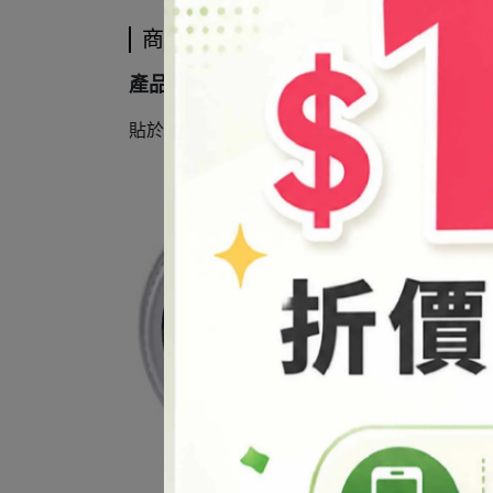
商品介紹
產品說明
貼於油膏罐示意圖▼ (詳細依照實體為主)