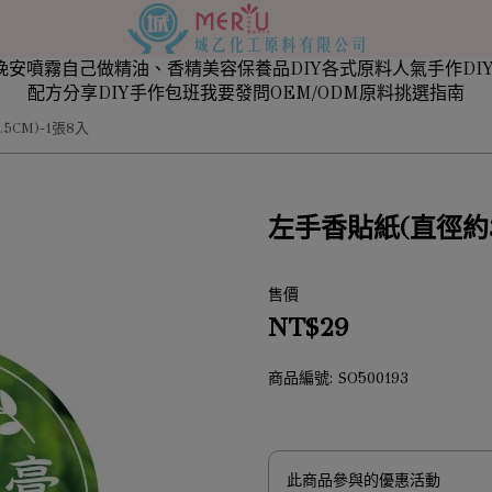
晚安噴霧自己做
精油、香精
美容保養品
DIY各式原料
人氣手作DIY
配方分享
DIY手作包班
我要發問
OEM/ODM
原料挑選指南
5CM)-1張8入
左手香貼紙(直徑約3.
售價
NT$29
商品編號:
SO500193
此商品參與的優惠活動