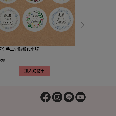
顏皂手工皂貼紙12小張
萬用膏貼紙(直徑約
$39
NT$29
加入購物車