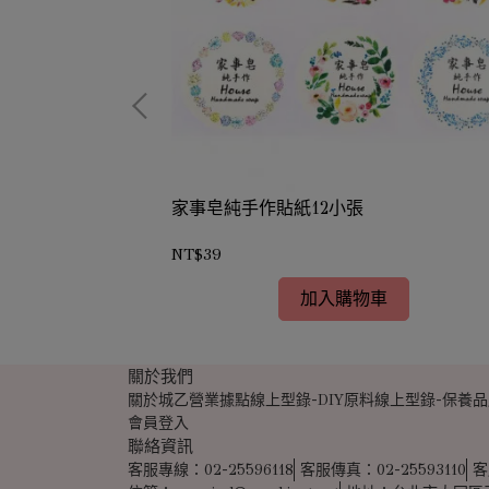
)菱形
家事皂純手作貼紙12小張
NT$39
加入購物車
關於我們
關於城乙
營業據點
線上型錄-DIY原料
線上型錄-保養品
會員登入
聯絡資訊
客服專線：02-25596118
客服傳真：02-25593110
客