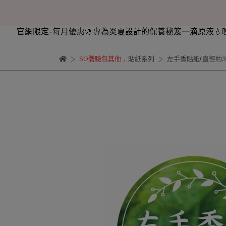
官網限定-每月優惠
🌞專為炎夏設計的保養秘笈
一滴原液💧
SO體驗包其他
,
貼紙系列
左手香貼紙(直徑約3.