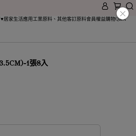
♥
居家生活應用
工業原料、其他客訂原料
會員權益
購物Q&A
5CM)-1張8入