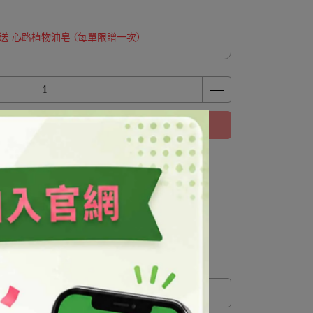
 贈送 心路植物油皂 (每單限贈一次)
立即購買