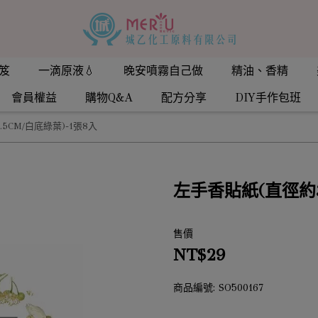
笈
一滴原液💧
晚安噴霧自己做
精油、香精
會員權益
購物Q&A
配方分享
DIY手作包班
5CM/白底綠葉)-1張8入
左手香貼紙(直徑約3
售價
NT$29
商品編號:
SO500167