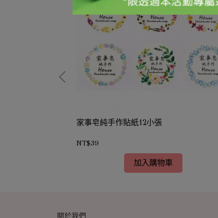
)菱形
家事皂純手作貼紙12小張
NT$39
加入購物車
關於我們