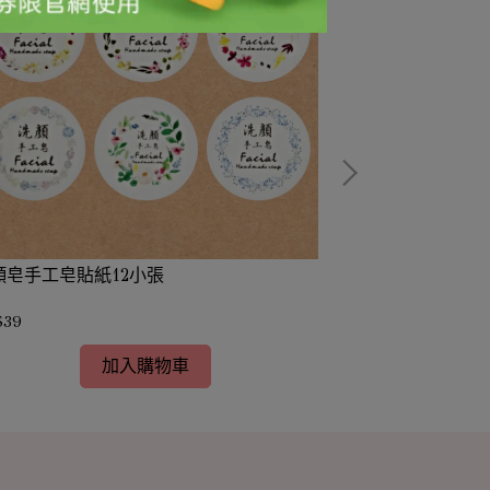
顏皂手工皂貼紙12小張
萬用膏貼紙(直徑約
$39
NT$29
加入購物車