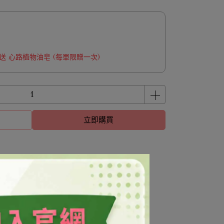
 贈送 心路植物油皂 (每單限贈一次)
立即購買