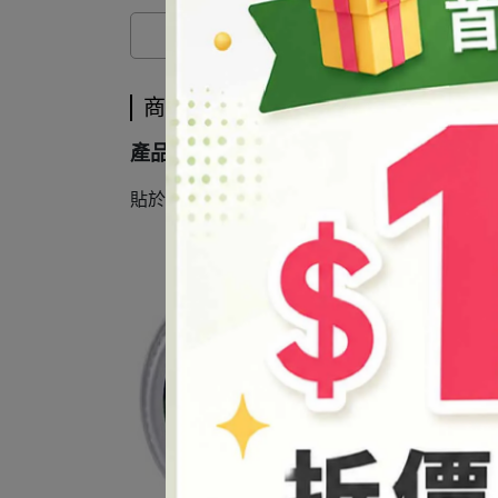
商品介紹
產品說明
貼於油膏罐示意圖▼ (油膏罐直徑4CM)