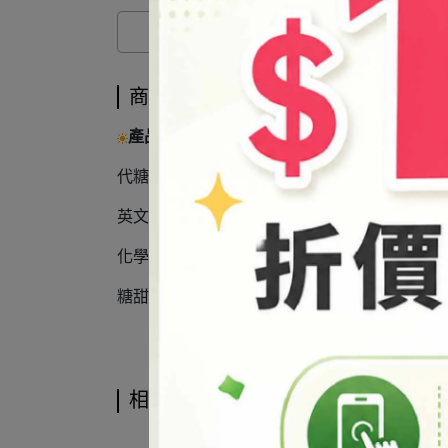
商品介紹
產品說明
代糖的一種
英文：Aspartame
化學名：天冬氨醯苯丙氨酸甲酯
糖甜度：150-250倍
相關商品