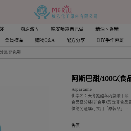
笈
一滴原液💧
晚安噴霧自己做
精油、香精
會員權益
購物Q&A
配方分享
DIY手作包班
級分裝/非食用)
阿斯巴甜/100G(
Aspartame
化學名：天冬氨醯苯丙氨酸甲酯
食品級分裝(非食用)意旨:非食
位請另選購可食用「原裝品」。
售價