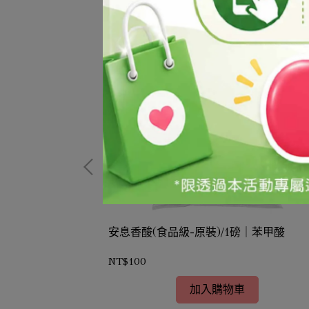
安息香酸(食品級-原裝)/1磅｜苯甲酸
NT$100
加入購物車