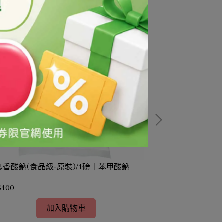
息香酸鈉(食品級-原裝)/1磅｜苯甲酸鈉
澱粉/1磅(食品級
$100
NT$70
加入購物車