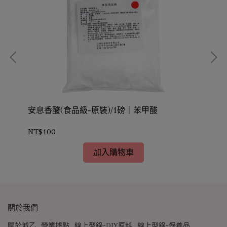
安息香酸(食品級-原裝)/1磅｜苯甲酸
乳酸
NT$100
NT
加入購物車
關於我們
關於城乙
營業據點
線上型錄-DIY原料
線上型錄-保養品