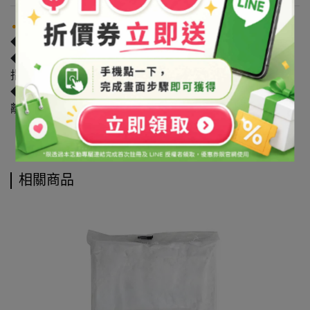
注意事項
◆禁止用於食品。
◆原物料可能受各類因素影響導致廠牌/產地的變動。如有
指定廠牌/產地者，請洽詢客服詢問確認。
◆請避光保存於陰涼處，保持瓶蓋/袋口確實關緊，並請遠
離火源，避免孩童拿取。
相關商品