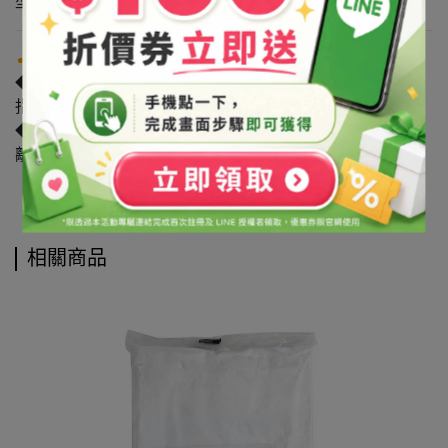
型態：白色結晶粉末
注意事項
◆原物料可能受各類因素影響導致廠牌/產地的變動。如有
指定廠牌/產地者，請洽詢客服詢問確認。
◆請避光保存於陰涼處，保持瓶蓋/袋口確實關緊，並請遠
離火源，避免孩童拿取。
相關商品