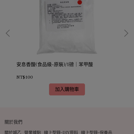
安息香酸(食品級-原裝)/1磅｜苯甲酸
乳酸
NT$100
NT
加入購物車
關於我們
關於城乙
營業據點
線上型錄-DIY原料
線上型錄-保養品