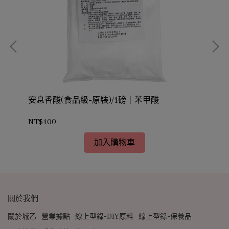
安息香酸(食品級-原裝)/1磅｜苯甲酸
乳酸
NT$100
NT
加入購物車
關於我們
關於城乙
營業據點
線上型錄-DIY原料
線上型錄-保養品