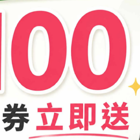
加入最愛
商品介紹
變動。如有指定廠牌/產地者，請洽詢客服詢問確認。
並請遠離火源，避免孩童拿取。
用。