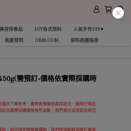
美容保養品
DIY各式原料
人氣手作DIY♥
我要發問
OEM/ODM
原料挑選指南
450g(需預訂-價格依實際採購時
格僅供下單參考，實際售價需依庫存狀況、國際行情及
現貨且實際採購價格有所波動，我們會於出貨前先與您
價格，如您接受調整後價格，我們將協助取消原訂單或