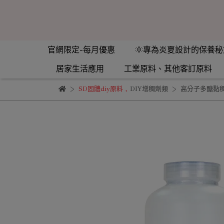
官網限定-每月優惠
🌞專為炎夏設計的保養秘
居家生活應用
工業原料、其他客訂原料
SD固體diy原料
,
DIY增稠劑類
高分子多醣黏稠