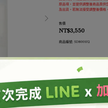
原品項，並提供調整後商品頁供
及出貨。若無法接受調整後價格
售價
NT$3,550
商品編號:
SD800102
此商品參與的優惠活動
結帳加購
加入購物車