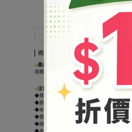
商品介紹
產品說明
增稠懸浮，可製作果凍皂、香氛
凍
等產品
。
注意事項
◆禁止用於食品。
◆原物料可能受各類因素影響導致廠牌/產地的
◆本產品為原料，須稀釋後始可使用。
◆使用本產品前，建議請先做局部測試。
◆請避光保存於陰涼處，保持瓶蓋確實關緊，
◆本產品僅供外用，使用後若感不適請停止使