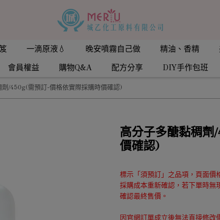
笈
一滴原液💧
晚安噴霧自己做
精油、香精
會員權益
購物Q&A
配方分享
DIY手作包班
劑/450g(需預訂-價格依實際採購時價確認)
高分子多醣黏稠劑/
價確認)
標示「須預訂」之品項，頁面價
採購成本重新確認，若下單時無
確認最終售價。
因官網訂單成立後無法直接修改