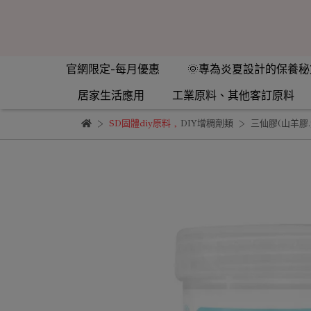
官網限定-每月優惠
🌞專為炎夏設計的保養秘
居家生活應用
工業原料、其他客訂原料
SD固體diy原料
,
DIY增稠劑類
三仙膠(山羊膠.