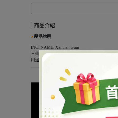
商品介紹
產
品說明
INCI NAME: Xanthan Gum
三仙膠、山羊膠、黃原膠
用途：增稠劑