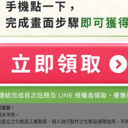
變動。如有指定廠牌/產地者，請洽詢客服詢問確認。
並請遠離火源，避免孩童拿取。
用。
關書籍。
清水沖洗。
法設立之化粧品工廠製造，個人自行製作之化粧品僅限自用，不