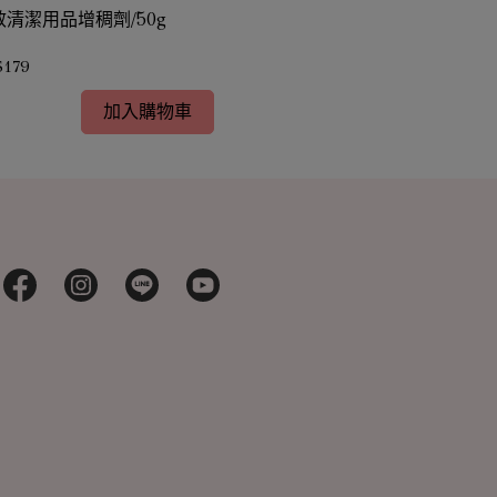
效清潔用品增稠劑/50g
全效清潔用品增稠
$179
NT$683
加入購物車