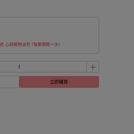
 贈送 心路植物油皂 (每單限贈一次)
立即購買