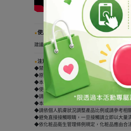
使用方式
建議用量：0.5~1%
注意事項
◆禁止用於食品。
◆原物料可能受各類因素影響導致廠牌/產地的
◆本產品為原料，須稀釋後始可使用。
◆使用本產品前，建議請先做局部測試。
◆請避光保存於陰涼處，保持瓶蓋確實關緊，
◆本產品僅供外用，使用後若感不適請停止使
◆請依個人肌膚狀況調整產品比例或請參考相
◆避免直接接觸眼睛，一旦接觸請立即以大量
◆依化粧品衛生管理條例規定，化粧品應由合