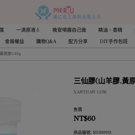
笈
一滴原液💧
晚安噴霧自己做
精油、香精
會員權益
購物Q&A
配方分享
DIY手作包班
黃原膠)/25g
三仙膠(山羊膠.黃原膠
XANTHAN GUM
售價
NT$60
商品編號:
SD300011