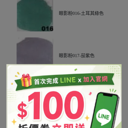
眼影粉016-土耳其綠色
眼影粉017-茄紫色
眼影粉021-玫瑰銅色