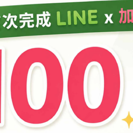
眼影粉007-軍綠色
眼影粉008-玫瑰粉紅色
眼影粉009-鮮嫩粉紫色