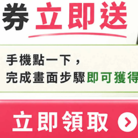
眼影粉010-水蜜桃色
眼影粉011-彩綠色
眼影粉012-橄欖綠色