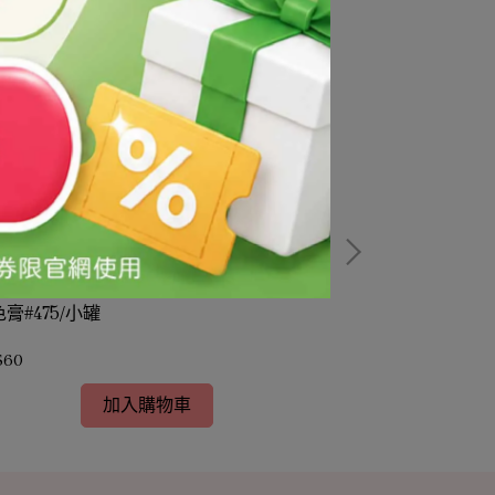
膏#475/小罐
黑色膏#935/小
$60
NT$60
加入購物車