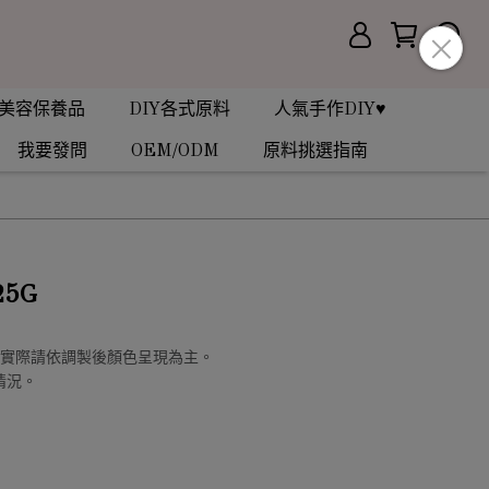
美容保養品
DIY各式原料
人氣手作DIY♥
我要發問
OEM/ODM
原料挑選指南
5G
，實際請依調製後顏色呈現為主。
情況。