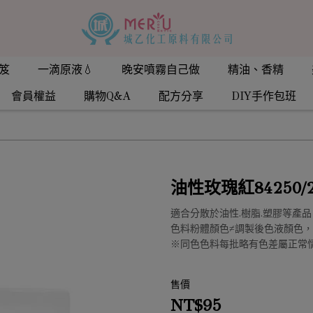
笈
一滴原液💧
晚安噴霧自己做
精油、香精
會員權益
購物Q&A
配方分享
DIY手作包班
油性玫瑰紅84250/2
適合分散於油性.樹脂.塑膠等產品
色料粉體顏色≠調製後色液顏色
※同色色料每批略有色差屬正常
售價
NT$95