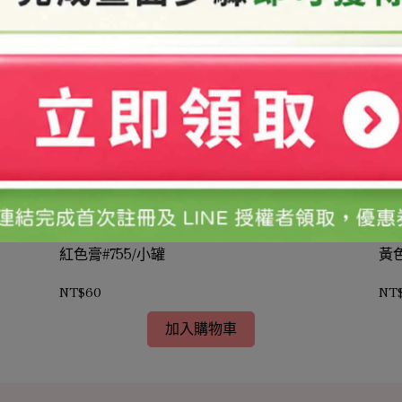
紅色膏#755/小罐
黃色
NT$60
NT
加入購物車