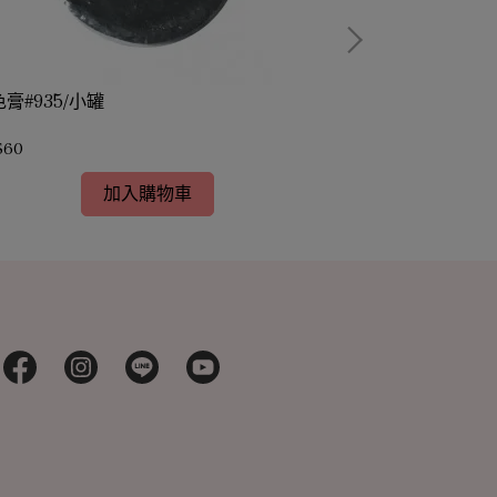
膏#935/小罐
綠色膏#575/小
$60
NT$60
加入購物車