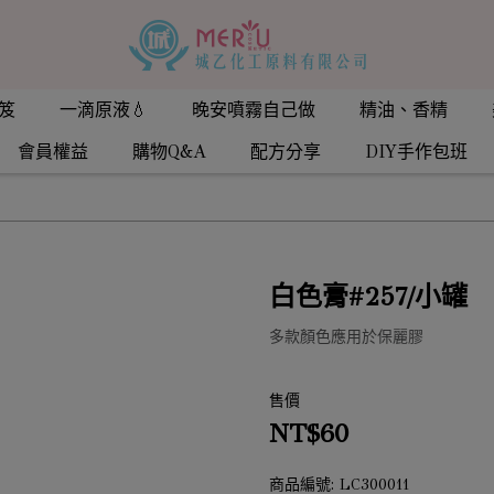
笈
一滴原液💧
晚安噴霧自己做
精油、香精
會員權益
購物Q&A
配方分享
DIY手作包班
白色膏#257/小罐
多款顏色應用於保麗膠
售價
NT$60
商品編號:
LC300011