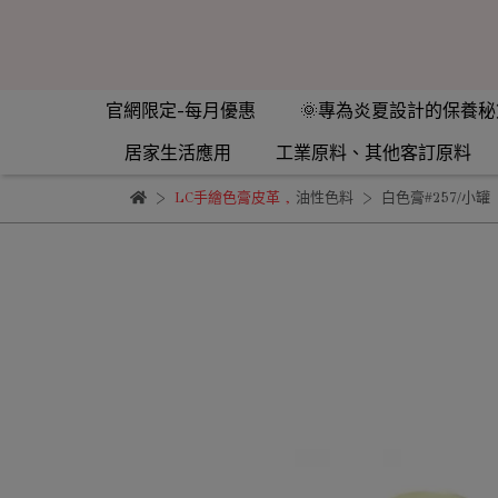
官網限定-每月優惠
🌞專為炎夏設計的保養秘
居家生活應用
工業原料、其他客訂原料
LC手繪色膏皮革
,
油性色料
白色膏#257/小罐