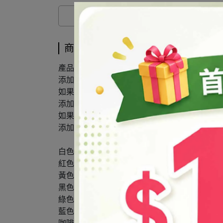
商品介紹
產品說明：
添加於油性樹脂或塑膠原料，如：不飽和樹脂(
如果原料是透明者，選擇透明色膏添加後產品
添加後產品呈現有顏色但不透明。
如果原料本身是不透明者，無論選擇透明或不
添加色膏多寡顏色會有深淺不同。
白色膏#257
紅色膏#755
黃色膏#475
黑色膏#935
綠色膏#575
藍色膏#655-1