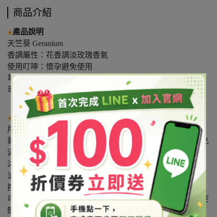
商品介紹
產品說明
天竺葵 Geranium
香調屬性：花香調淡玫瑰香氣
使用叮嚀：懷孕避免使用
萃取部位：花
萃取方式：蒸餾
使用方式
用法：供添加、調製化粧品用。
薰蒸法：薰蒸台上座加滿水後可滴入3～4滴精油，使室內充
滿芳香。
沐浴法：將8～10滴精油滴入浴盆中（可視水量多寡調整精
油使用量）可作全身或局部浸泡。
按摩法：可將精油以1：100的比例調配基底油按摩身體。
可在棉布或手帕滴上數滴精油，置於浴室或衣櫃驅蟲並使空
間充滿天然香氣。