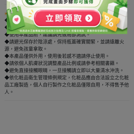
注意事項
◆禁止用於食品。
◆本產品為原料，須稀釋後始可使用。
◆使用本產品前，建議請先做局部測試。
◆請避光保存於陰涼處，保持瓶蓋確實關緊，並請遠離火
源，避免孩童拿取。
◆本產品僅供外用，使用後若感不適請停止使用。
◆請依個人肌膚狀況調整產品比例或請參考相關書籍。
◆避免直接接觸眼睛，一旦接觸請立即以大量清水沖洗。
◆依化粧品衛生管理條例規定，化粧品應由合法設立之化粧
品工廠製造，個人自行製作之化粧品僅限自用，不得售予他
人。