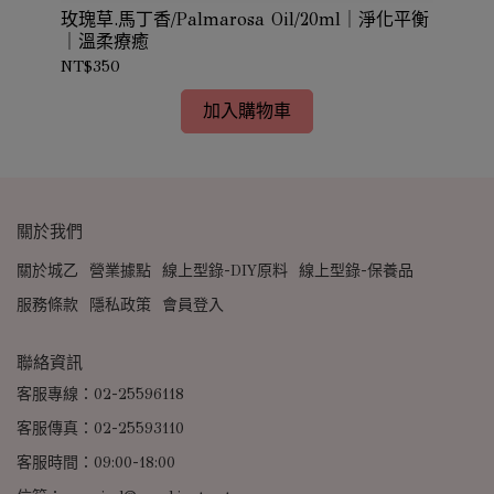
玫瑰草.馬丁香/Palmarosa Oil/20ml｜淨化平衡
香
認)
｜溫柔療癒
悅/M
NT$350
NT
加入購物車
關於我們
關於城乙
營業據點
線上型錄-DIY原料
線上型錄-保養品
服務條款
隱私政策
會員登入
聯絡資訊
客服專線：02-25596118
客服傳真：02-25593110
客服時間：09:00-18:00