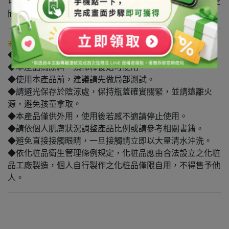
可在棉布或手帕滴上數滴精油，置於浴室或衣櫃驅蟲並使空
間充滿天然香氣。
注意事項
◆禁止用於食品。
◆本產品為原料，須稀釋後始可使用。
◆使用本產品前，建議請先做局部測試。
◆請避光保存於陰涼處，保持瓶蓋確實關緊，並請遠離火
源，避免孩童拿取。
◆本產品僅供外用，使用後若感不適請停止使用。
◆請依個人肌膚狀況調整產品比例或請參考相關書籍。
◆避免直接接觸眼睛，一旦接觸請立即以大量清水沖洗。
◆依化粧品衛生管理條例規定，化粧品應由合法設立之化粧
品工廠製造，個人自行製作之化粧品僅限自用，不得售予他
人。