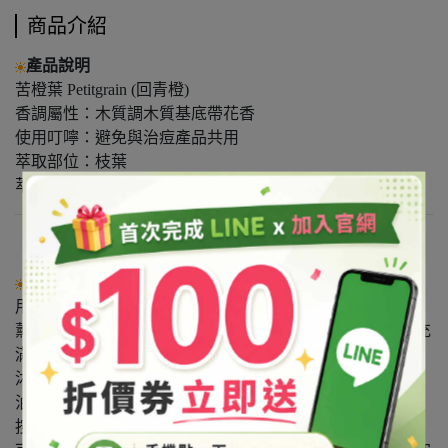
商品介紹
產品說明
苦橙葉 Petitgrain (回青橙)
香調屬性：木質調木質基底帶花香
使用叮嚀：避免與治痘產品共用
萃取部位：枝葉
萃取方式：蒸餾
使用方式
用法：供添加、調製化粧品用。
薰蒸法：薰蒸台上座加滿水後可滴入3～4滴精油，使室內充
滿芳香。
沐浴法：將8～10滴精油滴入浴盆中（可視水量多寡調整精
油使用量）可作全身或局部浸泡。
按摩法：可將精油以1：100的比例調配基底油按摩身體。