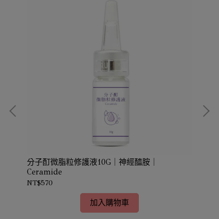
分子酊微脂粒修護液10G｜神經醯胺｜
甘油
Ceramide
NT$570
NT
加入購物車