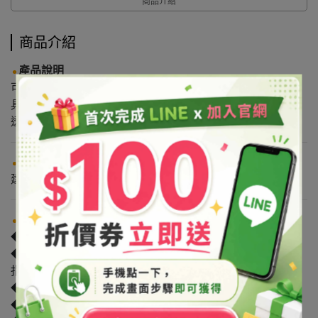
商品介紹
商品介紹
產品說明
可溶於水、酒精及丙二醇。
具良好保濕效果、滲透性佳。
透明無味；
麥芽糖狀，不易流動。
使用方式
建議用量：0.5
%－
5%
注意事項
◆禁止用於食品。
◆原物料可能受各類因素影響導致廠牌/產地的變動。如有
指定廠牌/產地者，請洽詢客服詢問確認。
◆本產品為原料，須稀釋後始可使用。
◆使用本產品前，建議請先做局部測試。