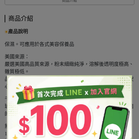
商品介紹
商品介紹
產品說明
保濕。可應用於各式美容保養品
美國來源：
嚴選美國高品質來源，粉末細緻純淨，溶解後透明度極高、
雜質極低。
品質穩定可靠，是製作高等級臉部精華液、面膜液的首選安
心原料。
千倍抓水力的「隱形水庫」：
玻尿酸它擁有驚人的吸水能力，能吸收自身重量數百至千倍
的水分。
無可匹敵的高 CP 值：
1 克的玻尿酸粉，就能調製出 100ml 的「1% 玻尿酸原