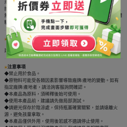
液」！
換算下來，您可以省下驚人的保養預算，
無論是拿來敷臉、擦身體、甚至護髮，都能享受奢華保養體
驗。
使用方式
建議用量：根據需求添加
注意事項
◆禁止用於食品。
◆原物料可能受各類因素影響導致廠牌/產地的變動。如有
指定廠牌/產地者，請洽詢客服詢問確認。
◆本產品為原料，須稀釋後始可使用。
◆使用本產品前，建議請先做局部測試。
◆請避光保存於陰涼處，保持瓶蓋確實關緊，並請遠離火
源，避免孩童拿取。
◆本產品僅供外用，使用後若感不適請停止使用。