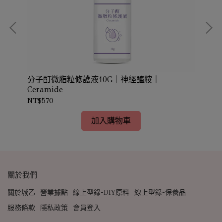
實際
分子酊微脂粒修護液10G｜神經醯胺｜
甘油
Ceramide
NT$570
NT
加入購物車
關於我們
關於城乙
營業據點
線上型錄-DIY原料
線上型錄-保養品
服務條款
隱私政策
會員登入