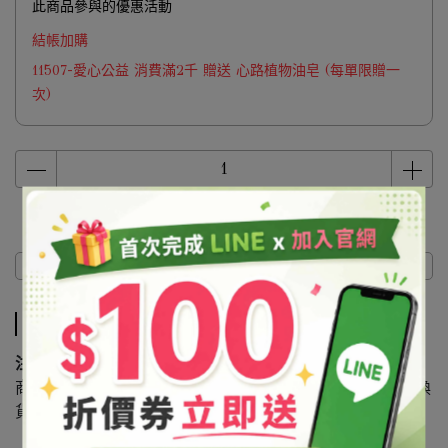
此商品參與的優惠活動
結帳加購
11507-愛心公益 消費滿2千 贈送 心路植物油皂 (每單限贈一
次)
商品介紹
商品介紹
注意事項
商品基於保障消費者個人衛生問題，如已拆箱恕無提供退換
貨服務，敬請見諒。