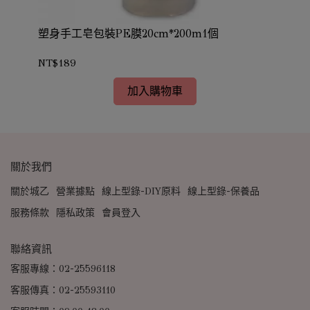
價確
塑身手工皂包裝PE膜20cm*200m1個
橡
NT$189
NT
加入購物車
關於我們
關於城乙
營業據點
線上型錄-DIY原料
線上型錄-保養品
服務條款
隱私政策
會員登入
聯絡資訊
客服專線：02-25596118
客服傳真：02-25593110