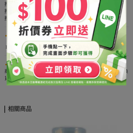
攪拌器(14吋) 尺寸：39cm×9cm
攪拌器(12吋) 尺寸：34cm×8.5cm
攪拌器(9.5吋) 尺寸：24cm×4.5cm
使用方法
DIY製作時可作攪拌使用
注意事項
商品基於保障消費者個人衛生問題，如已拆箱恕無提供退換
貨服務，敬請見諒。
相關商品