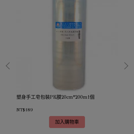
認1
塑身手工皂包裝PE膜20cm*200m1個
橡
NT$189
NT
加入購物車