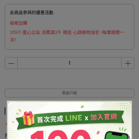
此商品參與的優惠活動
結帳加購
11507-愛心公益 消費滿2千 贈送 心路植物油皂 (每單限贈一
次)
商品介紹
商品介紹
產品說明
攪拌器(18吋) 尺寸：48.5cm×10.5cm