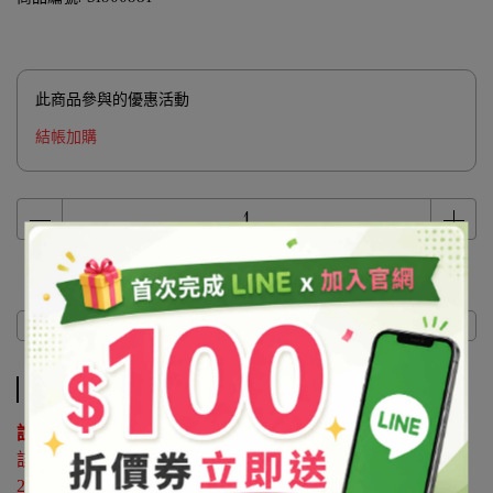
此商品參與的優惠活動
結帳加購
商品介紹
商品介紹
說明 ：
該原料屬於協尋客訂品，如有購買需求請來電洽詢02-
25596118