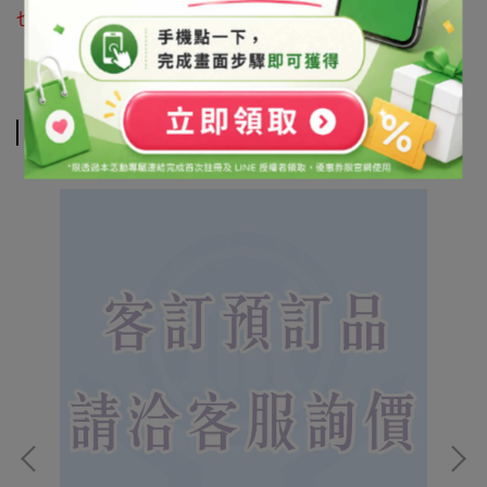
也可利用 LINE@官方帳號詢問 帳號搜尋「@syb1803x」
相關商品