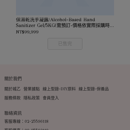
保濕乾洗手凝露/Alcohol-Based Hand
花
訂-
Sanitizer Gel/5KG(需預訂-價格依實際採購時
確認
價確認)
NT$99,999
NT
已售完
關於我們
關於城乙
營業據點
線上型錄-DIY原料
線上型錄-保養品
服務條款
隱私政策
會員登入
聯絡資訊
客服專線：02-25596118