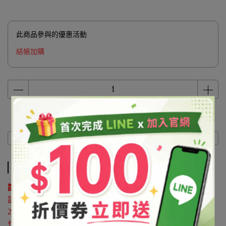
此商品參與的優惠活動
結帳加購
商品介紹
商品介紹
說明 ：
該原料屬於協尋客訂品，如有購買需求請來電洽詢02-
25596118
也可利用 LINE@官方帳號詢問 帳號搜尋「@syb1803x」