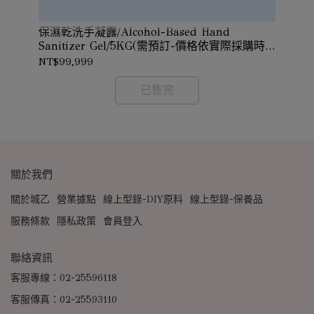
保濕乾洗手凝露/Alcohol-Based Hand
花
價格
Sanitizer Gel/5KG(需預訂-價格依實際採購時
確認
價確認)
NT$99,999
NT
已售完
關於我們
關於城乙
營業據點
線上型錄-DIY原料
線上型錄-保養品
服務條款
隱私政策
會員登入
聯絡資訊
客服專線：02-25596118
客服傳真：02-25593110