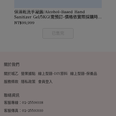
保濕乾洗手凝露/Alcohol-Based Hand
花
Sanitizer Gel/5KG(需預訂-價格依實際採購時
確認
確
價確認)
NT$99,999
NT
已售完
關於我們
關於城乙
營業據點
線上型錄-DIY原料
線上型錄-保養品
服務條款
隱私政策
會員登入
聯絡資訊
客服專線：02-25596118
客服傳真：02-25593110