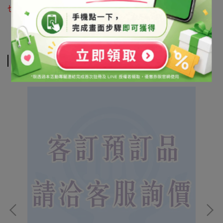
也可利用 LINE@官方帳號詢問 帳號搜尋「@syb1803x」
相關商品