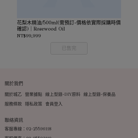
花梨木精油/500ml(需預訂-價格依實際採購時價
花
價格
確認)｜Rosewood Oil
認)
NT$99,999
NT
已售完
關於我們
關於城乙
營業據點
線上型錄-DIY原料
線上型錄-保養品
服務條款
隱私政策
會員登入
聯絡資訊
客服專線：02-25596118