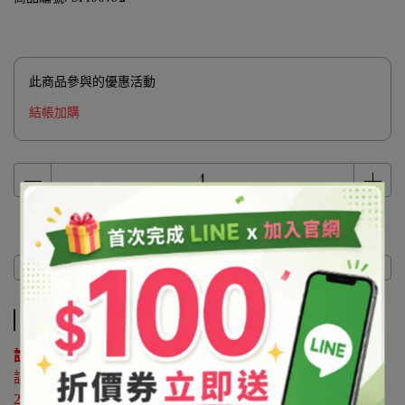
此商品參與的優惠活動
結帳加購
商品介紹
商品介紹
說明 ：
該原料屬於協尋客訂品，如有購買需求請來電洽詢02-
25596118