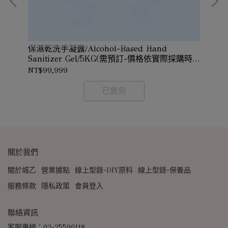
保濕乾洗手凝露/Alcohol-Based Hand
價格依
有機
Sanitizer Gel/5KG(需預訂-價格依實際採購時
際
價確認)
NT$99,999
NT
已售完
關於我們
關於城乙
營業據點
線上型錄-DIY原料
線上型錄-保養品
服務條款
隱私政策
會員登入
聯絡資訊
客服專線：02-25596118