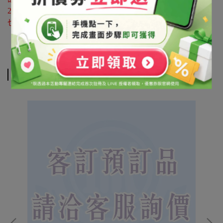
25596118
也可利用 LINE@官方帳號詢問 帳號搜尋「@syb1803x」
相關商品