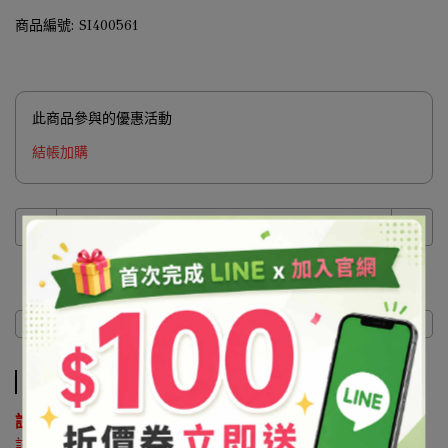
商品編號:
SI400561
此商品參與的優惠活動
結帳加購
商品介紹
商品介紹
說明 ：
該原料屬於協尋客訂品，如有購買需求請來電洽詢02-