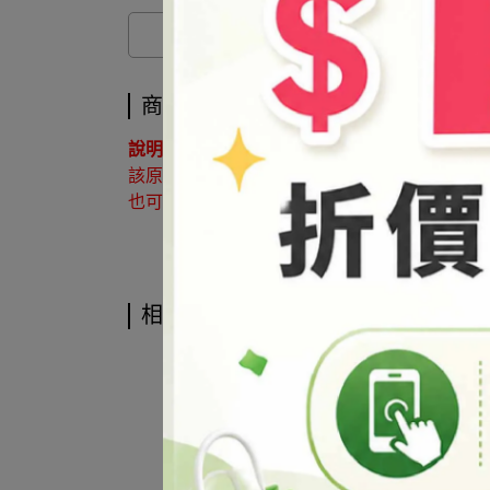
商品介紹
說明 ：
該原料屬於協尋客訂品，如有購買需求請來電洽詢02
也可利用 LINE@官方帳號詢問 帳號搜尋「@syb
相關商品