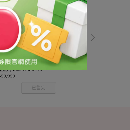
梨木精油/1kg(需預訂-價格依實際採購時
天平200G/台
認)｜Rosewood Oil
認)
$99,999
NT$99,999
已售完