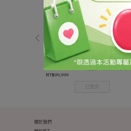
保濕乾洗手凝露/Alcohol-Based Hand
依實際採購時價確
Sanitizer Gel/5KG(需預訂-價格依實際
時價確認)
NT$99,999
已售完
關於我們