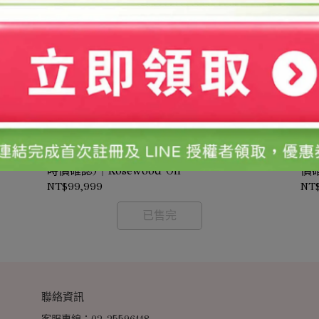
花梨木精油/500ml(需預訂-價格依實際採購
花
採購
時價確認)｜Rosewood Oil
價確
NT$99,999
NT
已售完
聯絡資訊