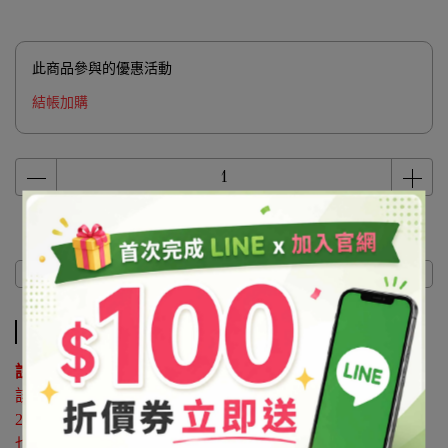
此商品參與的優惠活動
結帳加購
商品介紹
商品介紹
說明 ：
該原料屬於協尋客訂品，如有購買需求請來電洽詢02-
25596118
也可利用 LINE@官方帳號詢問 帳號搜尋「@syb1803x」