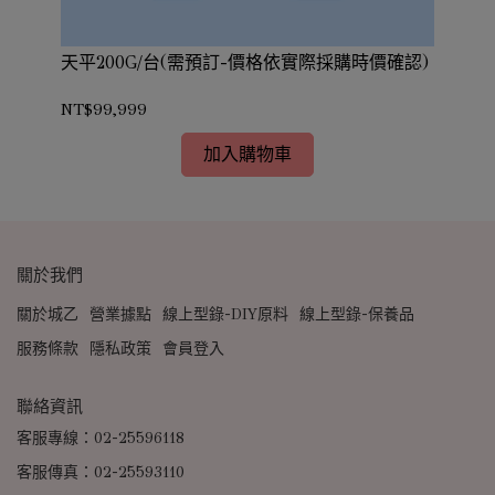
需預
天平200G/台(需預訂-價格依實際採購時價確認)
辛
認)
NT$99,999
NT
加入購物車
關於我們
關於城乙
營業據點
線上型錄-DIY原料
線上型錄-保養品
服務條款
隱私政策
會員登入
聯絡資訊
客服專線：02-25596118
客服傳真：02-25593110