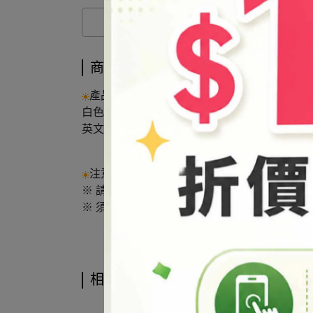
商品介紹
產品說明：
白色粉末 不溶於水
英文名：Aluminum oxide
注意事項：
※ 請避光保存於陰涼處，並保持瓶蓋/袋口確
※ 須在通風環境下操作本產品，並戴上手套及
相關商品