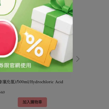
(氯化氫)/500ml/Hydrochloric Acid
NMP(n-methyl-
基比咯烷酮
$40
NT$368
加入購物車