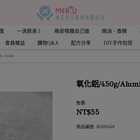
笈
一滴原液💧
晚安噴霧自己做
精油、香精
會員權益
購物Q&A
配方分享
DIY手作包班
 oxide
氧化鋁/450g/Alumi
售價
NT$55
商品編號:
SI300421