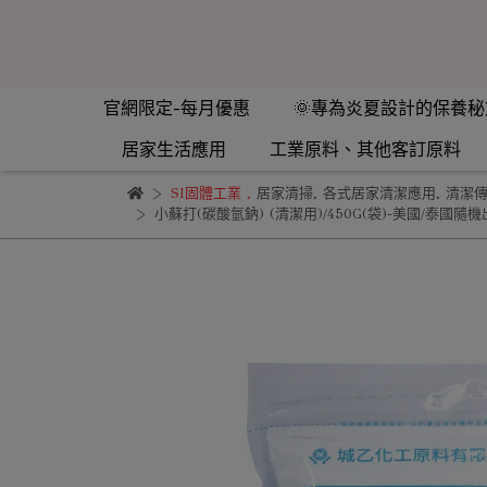
官網限定-每月優惠
🌞專為炎夏設計的保養秘
居家生活應用
工業原料、其他客訂原料
SI固體工業
,
居家清掃
,
各式居家清潔應用
,
清潔
小蘇打(碳酸氫鈉) (清潔用)/450G(袋)-美國/泰國隨機出貨/