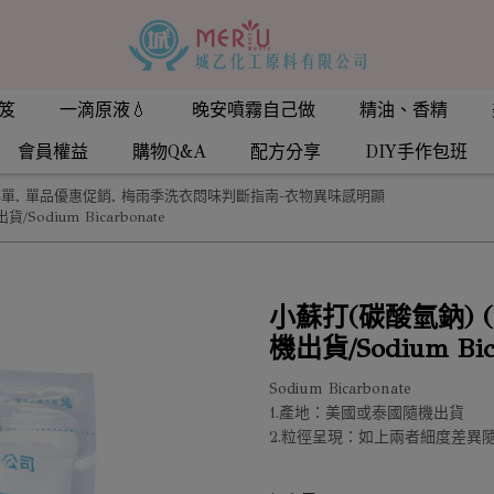
笈
一滴原液💧
晚安噴霧自己做
精油、香精
會員權益
購物Q&A
配方分享
DIY手作包班
傳單
,
單品優惠促銷
,
梅雨季洗衣悶味判斷指南-衣物異味感明顯
Sodium Bicarbonate
小蘇打(碳酸氫鈉) (
機出貨/Sodium Bic
Sodium Bicarbonate
1.產地：美國或泰國隨機出貨
2.粒徑呈現：如上兩者細度差異