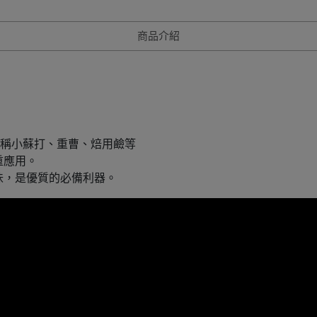
商品介紹
oda) ，俗稱小蘇打、重曹、焙用鹼等
重應用。
味，是優質的必備利器。