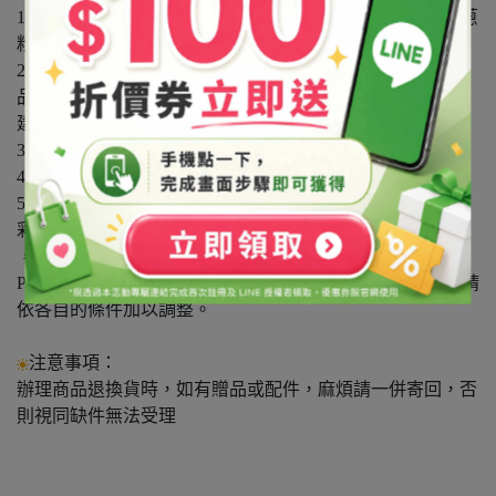
1．混合溶劑或膠水中，注意酸鹼值。PH7.5以上會侵蝕金蔥
粉上的電鍍層及顏色。
2．請勿放入醇酮類溶劑中，如指甲油和含任何香精的產
品。若需使用此類溶劑，
建議降低濃度、縮短加工時間。新產品請先行測試。
3．請勿放入水中滾煮。
4．避免直接熱加壓，建議烘乾溫度100℃-140℃。
5．五彩材質是由多層膜組合而成，此結構經反射，可產生
彩虹色澤，隨觀察角度不同而改變
，製作過程中顏色比對不易，因此較容易有色差產生。
PS：以上建議僅供參考。在實際使用時會產生不同條件，請
依各自的條件加以調整。
注意事項：
辦理商品退換貨時，如有贈品或配件，麻煩請一併寄回，否
則視同缺件無法受理