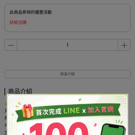
此商品參與的優惠活動
結帳加購
商品介紹
商品介紹
產品說明：
尺寸:1/200=0.2mm
材質:塑膠PET(可耐熱至170℃以下。避免日照，是酸鹼值
PH6-7.5，不耐醇酮類之溶劑)
金蔥粉可使用於不同產品中，其特性與運用建議如下：