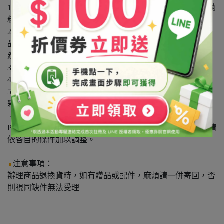
1．混合溶劑或膠水中，注意酸鹼值。PH7.5以上會侵蝕金蔥
粉上的電鍍層及顏色。
2．請勿放入醇酮類溶劑中，如指甲油和含任何香精的產
品。若需使用此類溶劑，
建議降低濃度、縮短加工時間。新產品請先行測試。
3．請勿放入水中滾煮。
4．避免直接熱加壓，建議烘乾溫度100℃-140℃。
5．五彩材質是由多層膜組合而成，此結構經反射，可產生
彩虹色澤，隨觀察角度不同而改變
，製作過程中顏色比對不易，因此較容易有色差產生。
PS：以上建議僅供參考。在實際使用時會產生不同條件，請
依各自的條件加以調整。
注意事項：
辦理商品退換貨時，如有贈品或配件，麻煩請一併寄回，否
則視同缺件無法受理