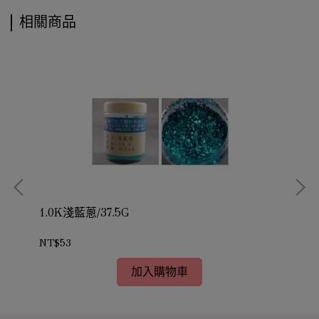
相關商品
1.0K淺藍蔥/37.5G
1.
NT$53
NT
加入購物車