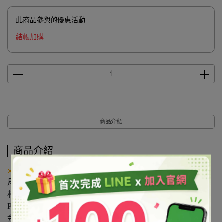
此商品參與的優惠活動
結帳加購
商品介紹
商品介紹
產品說明：
尺寸:1/200=0.2mm
材質:塑膠PET(可耐熱至170℃以下。避免日照，是酸鹼值
PH6-7.5，不耐醇酮類之溶劑)
金蔥粉可使用於不同產品中，其特性與運用建議如下：