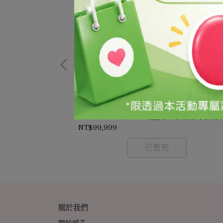
保濕乾洗手凝露/Alcohol-Based Hand
依實際採購時價確
Sanitizer Gel/5KG(需預訂-價格依實際
時價確認)
NT$99,999
已售完
關於我們