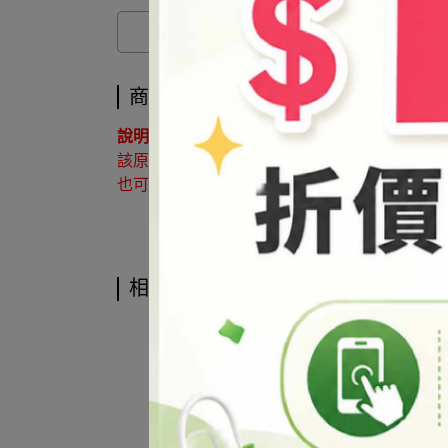
商品介紹
說明 ：
該原料屬於協尋客訂品，如有購買需求請來電洽詢02
也可利用 LINE@官方帳號詢問 帳號搜尋「@syb
相關商品