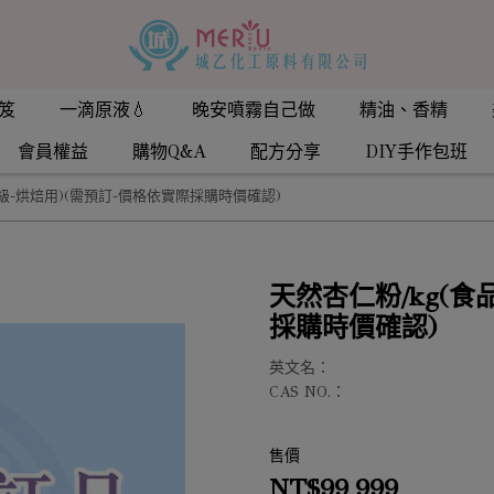
笈
一滴原液💧
晚安噴霧自己做
精油、香精
會員權益
購物Q&A
配方分享
DIY手作包班
品級-烘焙用)(需預訂-價格依實際採購時價確認)
天然杏仁粉/kg(食
採購時價確認)
英文名：
CAS NO.：
售價
NT$99,999