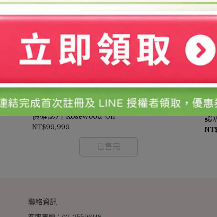
花梨木精油/1kg(需預訂-價格依實際採購時
辛
採購
價確認)｜Rosewood Oil
認)
NT$99,999
NT
已售完
聯絡資訊