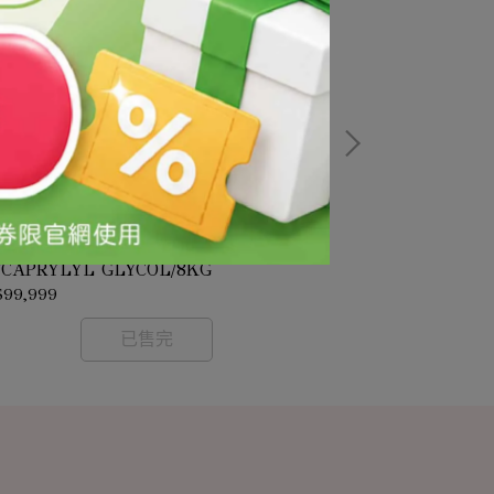
甘醇(需預訂-價格依實際採購時價確
氯苯甘醚(需預
/CAPRYLYL GLYCOL/8KG
認)/CHLORPHE
$99,999
NT$99,999
已售完