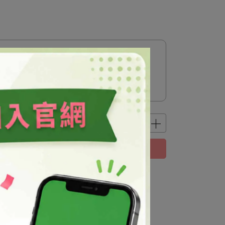
 贈送 心路植物油皂 (每單限贈一次)
立即購買