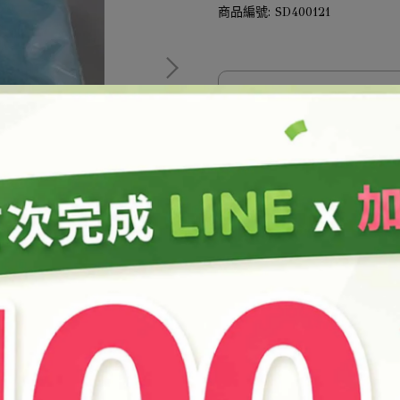
商品編號:
SD400121
此商品參與的優惠活動
結帳加購
11507-愛心公益 消費滿2千
加入購物車
加入最愛