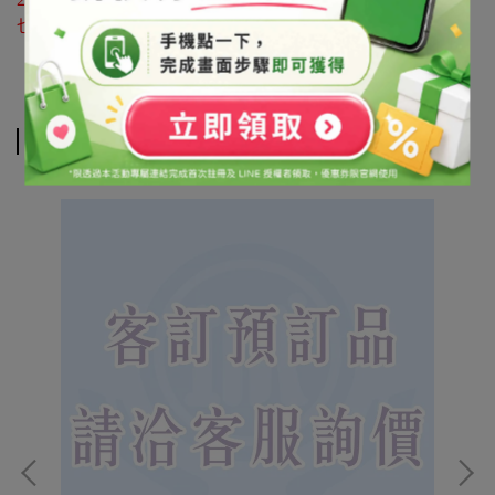
也可利用 LINE@官方帳號詢問 帳號搜尋「@syb1803x」
相關商品