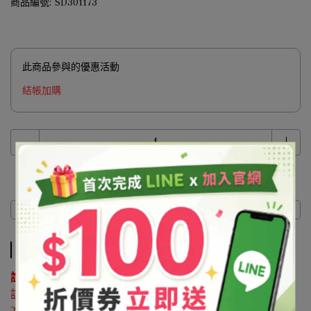
商品編號:
SD301173
此商品參與的優惠活動
結帳加購
商品介紹
商品介紹
說明 ：
該原料屬於協尋客訂品，如有購買需求請來電洽詢02-
25596118