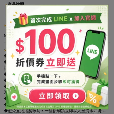
產品說明
使用方式
依自己喜好酌量添加。
注意事項
◆禁止用於食品。
◆原物料可能受各類因素影響導致廠牌/產地的變動。如有
指定廠牌/產地者，請洽詢客服詢問確認。
◆本產品為原料，須稀釋後始可使用。
◆使用本產品前，建議請先做局部測試。
◆請避光保存於陰涼處，保持瓶蓋確實關緊，並請遠離火
源，避免孩童拿取。
◆本產品僅供外用，使用後若感不適請停止使用。
◆請依個人肌膚狀況調整產品比例或請參考相關書籍。
◆避免直接接觸眼睛，一旦接觸請立即以大量清水沖洗。