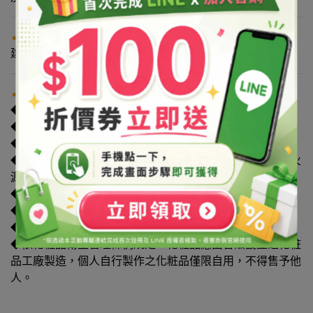
使用方式
建議用量
：
適量添加
注意事項
◆禁止用於食品。
◆本產品為原料，須稀釋後始可使用。
◆使用本產品前，建議請先做局部測試。
◆請避光保存於陰涼處，保持開封處確實密封，並請遠離火
源，避免孩童拿取。
◆本產品僅供外用，使用後若感不適請停止使用。
◆請依個人肌膚狀況調整產品比例或請參考相關書籍。
◆避免接觸眼睛，一旦接觸請立即以大量清水沖洗。
◆依化粧品衛生管理條例規定，化粧品應由合法設立之化粧
品工廠製造，個人自行製作之化粧品僅限自用，不得售予他
人。