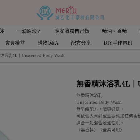
笈
一滴原液💧
晚安噴霧自己做
精油、香精
會員權益
購物Q&A
配方分享
DIY手作包班
浴乳4L｜Unscented Body Wash
無香精沐浴乳4L｜Uns
無香精沐浴乳
Unscented Body Wash
無皂鹼配方，清爽好洗，
可依個人喜好或需要添加任何香
適合一般混合及油性肌。
〈無香料〉〈全素可用〉