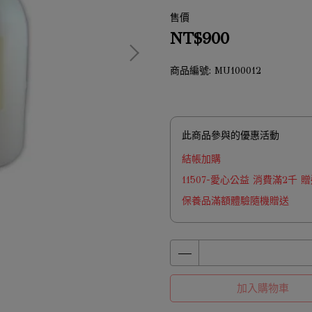
售價
NT$900
商品編號:
MU100012
此商品參與的優惠活動
結帳加購
11507-愛心公益 消費滿2千
保養品滿額體驗隨機贈送
加入購物車