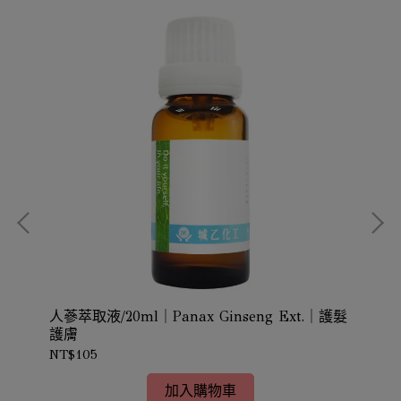
修復肌
人蔘萃取液/20ml｜Panax Ginseng Ext.｜護髮
人
護膚
認)
NT$105
NT$
加入購物車