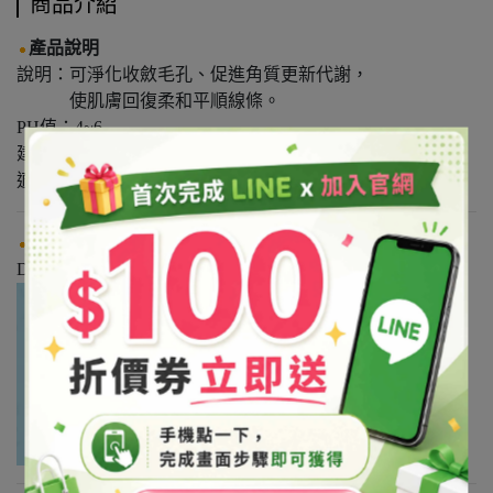
商品介紹
產品說明
說明：可淨化收斂毛孔、促進角質更新代謝，
使肌膚回復柔和平順線條。
PH值：4~6
建議用量：3%~5%
適用膚質：油性肌、老化肌、弱敏肌
使用方式
DIY調製保養品添加，需稀釋後使用