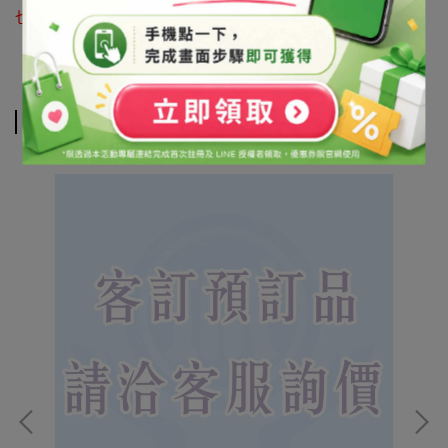
也可利用 LINE@官方帳號詢問 帳號搜尋「@syb1803x」
相關商品