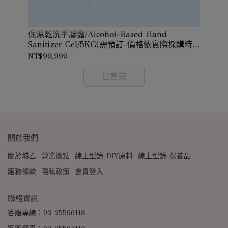
保濕乾洗手凝露/Alcohol-Based Hand
依實
辛
Sanitizer Gel/5KG(需預訂-價格依實際採購時
認)
價確認)
NT$99,999
NT
已售完
關於我們
關於城乙
營業據點
線上型錄-DIY原料
線上型錄-保養品
服務條款
隱私政策
會員登入
聯絡資訊
客服專線：02-25596118