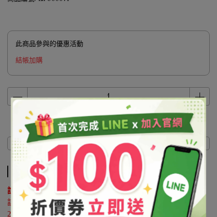
此商品參與的優惠活動
結帳加購
商品介紹
商品介紹
說明 ：
該原料屬於協尋客訂品，如有購買需求請來電洽詢02-
25596118