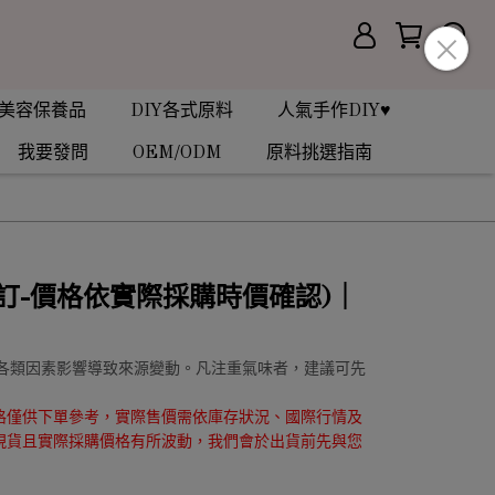
美容保養品
DIY各式原料
人氣手作DIY♥
我要發問
OEM/ODM
原料挑選指南
預訂-價格依實際採購時價確認)｜
受到各類因素影響導致來源變動。凡注重氣味者，建議可先
格僅供下單參考，實際售價需依庫存狀況、國際行情及
現貨且實際採購價格有所波動，我們會於出貨前先與您