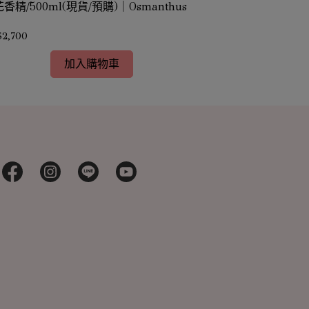
香精/500ml(現貨/預購)｜Osmanthus
桂花香精/1kg
確認)｜Osmanth
2,700
NT$4,400
加入購物車