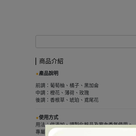
商品介紹
產品說明
前調：葡萄柚、橘子、黑加侖
中調：橙花、薄荷、玫瑰
後調：香根草、琥珀、鳶尾花
使用方式
用法：供添加、調製化粧品及室內香氛使用。
專屬香氛：可搭配水氧機、擴香基底等使室內