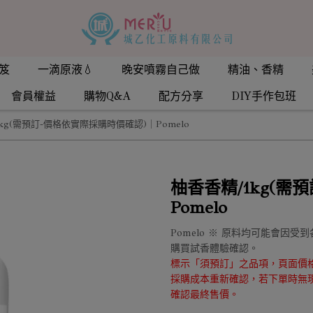
笈
一滴原液💧
晚安噴霧自己做
精油、香精
會員權益
購物Q&A
配方分享
DIY手作包班
kg(需預訂-價格依實際採購時價確認)｜Pomelo
柚香香精/1kg(需
Pomelo
Pomelo ※ 原料均可能會因
購買試香體驗確認。
標示「須預訂」之品項，頁面價
採購成本重新確認，若下單時無
確認最終售價。