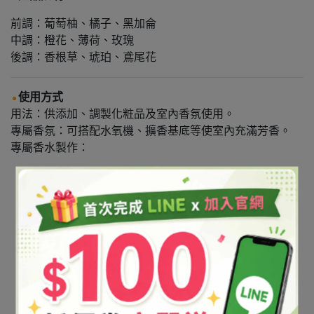
前調：葡萄柚、橘子、黑加侖
中調：橙花、薄荷、玫瑰
後調：香根草、琥珀、鳶尾花
使用方式
用法：供添加、調製化粧品及室內香氛使用。
專屬香氛：可搭配水氧機、擴香基底等使室內充滿芳香。
專屬香水製作：