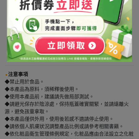
注意事項
◆禁止用於食品。
◆本產品為原料，須稀釋後使用。
◆使用本產品前，建議請先做局部測試。
◆請避光保存於陰涼處，保持瓶蓋確實關緊，並請遠離火
源，避免孩童拿取。
◆本產品僅供外用，使用後若感不適請停止使用。
◆請依個人肌膚狀況調整產品比例或請參考相關書籍。
◆依化粧品衛生管理條例規定，化粧品應由合法設立之化粧