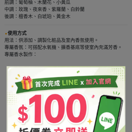
前調：葡萄柚、木蘭花、小黃瓜
中調：玫瑰、夜來香、紫羅蘭、白鈴蘭
後調：檀香木、白琥珀、黃金木
使用方式
用法：供添加、調製化粧品及室內香氛使用。
專屬香氛：可搭配水氧機、擴香基底等使室內充滿芳香。
專屬香水製作：