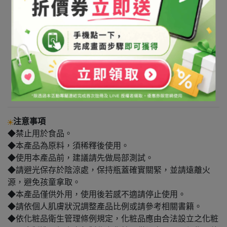
注意事項
◆禁止用於食品。
◆本產品為原料，須稀釋後使用。
◆使用本產品前，建議請先做局部測試。
◆請避光保存於陰涼處，保持瓶蓋確實關緊，並請遠離火
源，避免孩童拿取。
◆本產品僅供外用，使用後若感不適請停止使用。
◆請依個人肌膚狀況調整產品比例或請參考相關書籍。
◆依化粧品衛生管理條例規定，化粧品應由合法設立之化粧