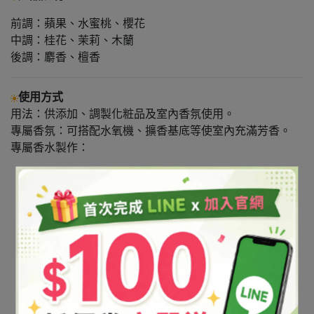
前調：蘋果、水蜜桃、櫻花
中調：桂花、茉莉、木蘭
後調：麝香、檀香
使用方式
用法：供添加、調製化粧品及室內香氛使用。
專屬香氛：可搭配水氧機、擴香基底等使室內充滿芳香。
專屬香水製作：